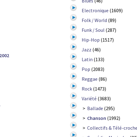
Blues
(46)
Electronique
(1609)
Folk / World
(89)
Funk / Soul
(287)
Hip-Hop
(1517)
Jazz
(46)
2002
Latin
(133)
Pop
(2083)
Reggae
(86)
Rock
(1473)
Variété
(3683)
2
>
Ballade
(295)
>
Chanson
(1992)
>
Collectifs & Télé-croch