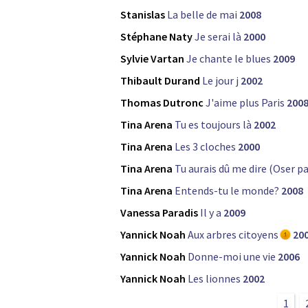
Stanislas
La belle de mai
2008
Stéphane Naty
Je serai là
2000
Sylvie Vartan
Je chante le blues
2009
Thibault Durand
Le jour j
2002
Thomas Dutronc
J'aime plus Paris
200
Tina Arena
Tu es toujours là
2002
Tina Arena
Les 3 cloches
2000
Tina Arena
Tu aurais dû me dire (Oser p
Tina Arena
Entends-tu le monde?
2008
Vanessa Paradis
Il y a
2009
Yannick Noah
Aux arbres citoyens
20
Yannick Noah
Donne-moi une vie
2006
Yannick Noah
Les lionnes
2002
1