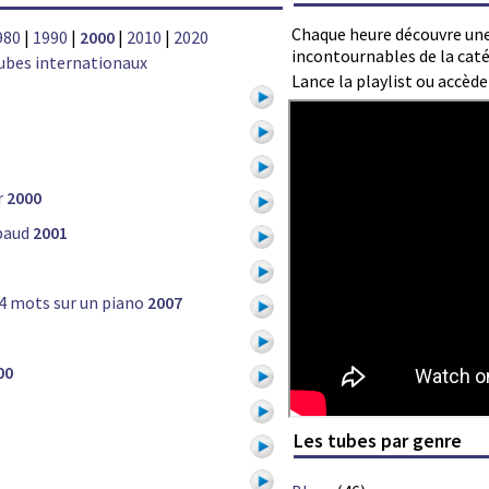
Chaque heure découvre une
980
|
1990
|
2000
|
2010
|
2020
incontournables de la cat
ubes internationaux
Lance la playlist ou accèd
r
2000
mbaud
2001
4 mots sur un piano
2007
00
Les tubes par genre