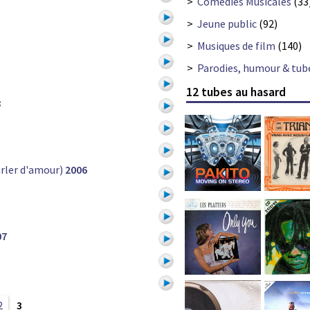
>
Comédies Musicales
(33
>
Jeune public
(92)
>
Musiques de film
(140)
>
Parodies, humour & tub
12 tubes au hasard
8
arler d'amour)
2006
07
2
3