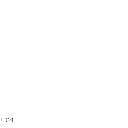
ets
(45)