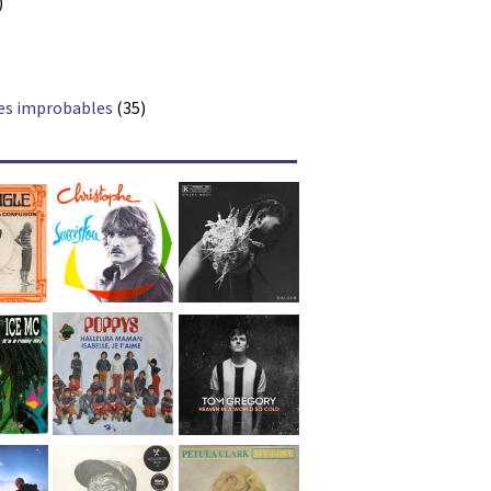
)
es improbables
(35)