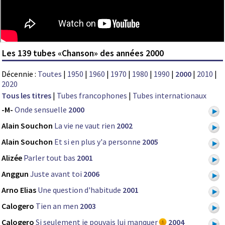
Les 139 tubes «Chanson» des années 2000
Décennie :
Toutes
|
1950
|
1960
|
1970
|
1980
|
1990
|
2000
|
2010
|
2020
Tous les titres
|
Tubes francophones
|
Tubes internationaux
-M-
Onde sensuelle
2000
Alain Souchon
La vie ne vaut rien
2002
Alain Souchon
Et si en plus y'a personne
2005
Alizée
Parler tout bas
2001
Anggun
Juste avant toi
2006
Arno Elias
Une question d'habitude
2001
Calogero
Tien an men
2003
Calogero
Si seulement je pouvais lui manquer
2004