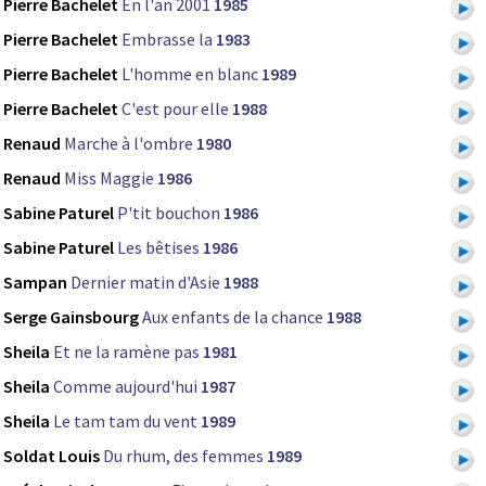
Pierre Bachelet
En l'an 2001
1985
Pierre Bachelet
Embrasse la
1983
Pierre Bachelet
L'homme en blanc
1989
Pierre Bachelet
C'est pour elle
1988
Renaud
Marche à l'ombre
1980
Renaud
Miss Maggie
1986
Sabine Paturel
P'tit bouchon
1986
Sabine Paturel
Les bêtises
1986
Sampan
Dernier matin d'Asie
1988
Serge Gainsbourg
Aux enfants de la chance
1988
Sheila
Et ne la ramène pas
1981
Sheila
Comme aujourd'hui
1987
Sheila
Le tam tam du vent
1989
Soldat Louis
Du rhum, des femmes
1989