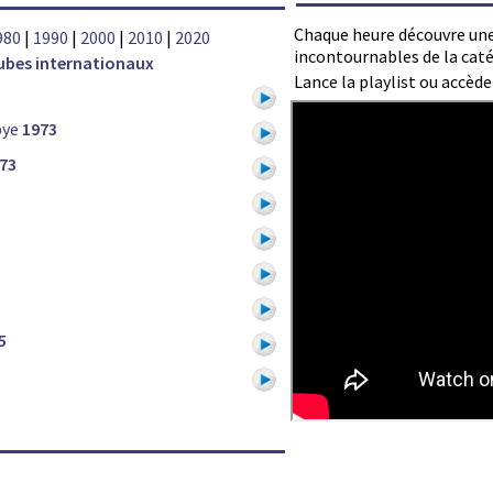
Chaque heure découvre une
980
|
1990
|
2000
|
2010
|
2020
incontournables de la cat
ubes internationaux
Lance la playlist ou accèd
bye
1973
73
5
1