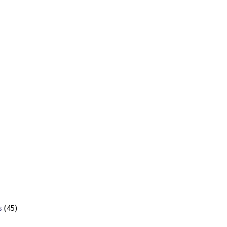
s
(45)