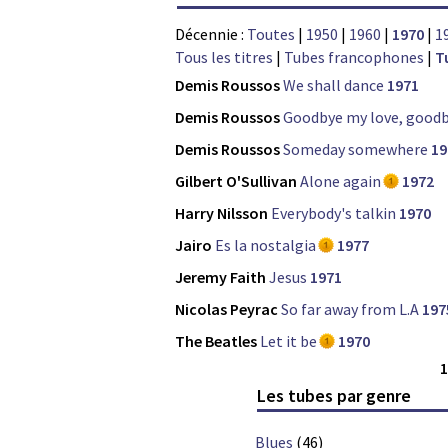
Décennie :
Toutes
|
1950
|
1960
|
1970
|
1
Tous les titres
|
Tubes francophones
|
T
Demis Roussos
We shall dance
1971
Demis Roussos
Goodbye my love, good
Demis Roussos
Someday somewhere
19
Gilbert O'Sullivan
Alone again
1972
Harry Nilsson
Everybody's talkin
1970
Jairo
Es la nostalgia
1977
Jeremy Faith
Jesus
1971
Nicolas Peyrac
So far away from L.A
197
The Beatles
Let it be
1970
Les tubes par genre
Blues
(46)