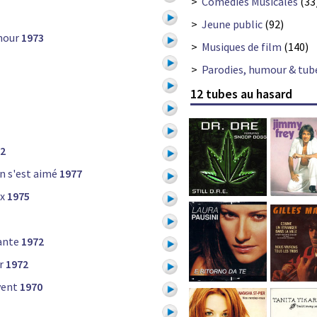
>
Comédies Musicales
(33
>
Jeune public
(92)
amour
1973
>
Musiques de film
(140)
>
Parodies, humour & tub
12 tubes au hasard
2
n s'est aimé
1977
x
1975
ante
1972
r
1972
vent
1970