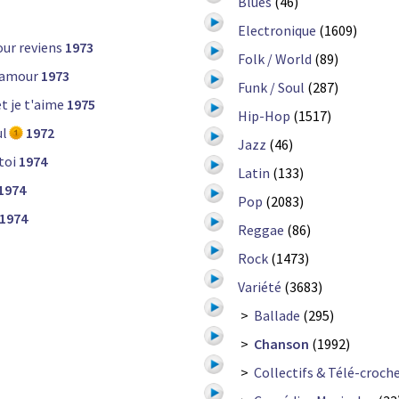
Blues
(46)
Electronique
(1609)
ur reviens
1973
Folk / World
(89)
 amour
1973
Funk / Soul
(287)
t je t'aime
1975
Hip-Hop
(1517)
ul
1972
Jazz
(46)
toi
1974
Latin
(133)
1974
Pop
(2083)
1974
Reggae
(86)
Rock
(1473)
Variété
(3683)
>
Ballade
(295)
>
Chanson
(1992)
>
Collectifs & Télé-croch