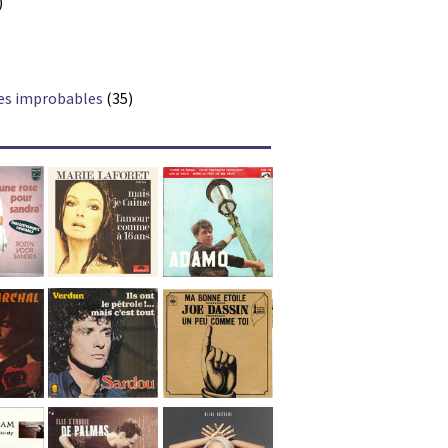
)
es improbables
(35)