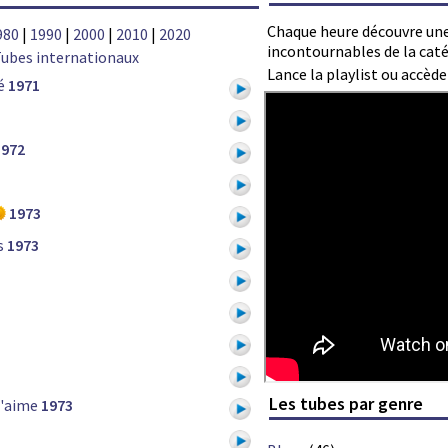
Chaque heure découvre une
980
|
1990
|
2000
|
2010
|
2020
incontournables de la cat
ubes internationaux
Lance la playlist ou accèd
é
1971
1972
1973
s
1973
Les tubes par genre
t'aime
1973