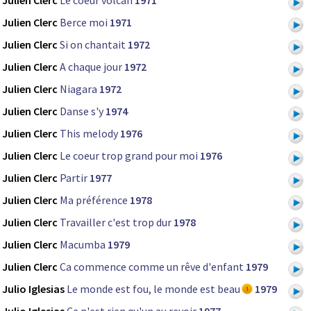
Julien Clerc
Le coeur volcan
1971
Julien Clerc
Berce moi
1971
Julien Clerc
Si on chantait
1972
Julien Clerc
A chaque jour
1972
Julien Clerc
Niagara
1972
Julien Clerc
Danse s'y
1974
Julien Clerc
This melody
1976
Julien Clerc
Le coeur trop grand pour moi
1976
Julien Clerc
Partir
1977
Julien Clerc
Ma préférence
1978
Julien Clerc
Travailler c'est trop dur
1978
Julien Clerc
Macumba
1979
Julien Clerc
Ca commence comme un rêve d'enfant
1979
Julio Iglesias
Le monde est fou, le monde est beau
1979