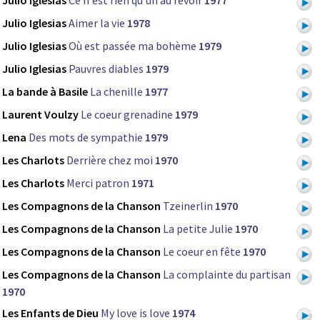
Julio Iglesias
Ce n'est rien qu'un au revoir
1977
Julio Iglesias
Aimer la vie
1978
Julio Iglesias
Où est passée ma bohème
1979
Julio Iglesias
Pauvres diables
1979
La bande à Basile
La chenille
1977
Laurent Voulzy
Le coeur grenadine
1979
Lena
Des mots de sympathie
1979
Les Charlots
Derrière chez moi
1970
Les Charlots
Merci patron
1971
Les Compagnons de la Chanson
Tzeinerlin
1970
Les Compagnons de la Chanson
La petite Julie
1970
Les Compagnons de la Chanson
Le coeur en fête
1970
Les Compagnons de la Chanson
La complainte du partisan
1970
Les Enfants de Dieu
My love is love
1974