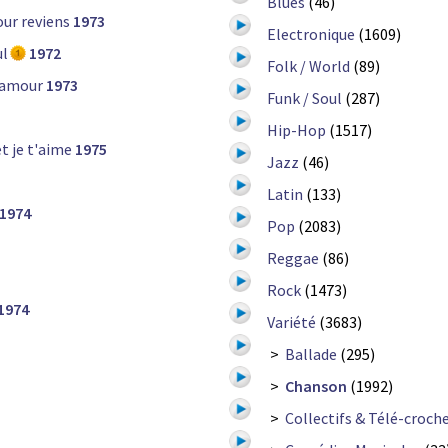
Blues
(46)
ur reviens
1973
Electronique
(1609)
ul
1972
Folk / World
(89)
 amour
1973
Funk / Soul
(287)
Hip-Hop
(1517)
t je t'aime
1975
Jazz
(46)
Latin
(133)
1974
Pop
(2083)
Reggae
(86)
Rock
(1473)
1974
Variété
(3683)
>
Ballade
(295)
>
Chanson
(1992)
>
Collectifs & Télé-croch