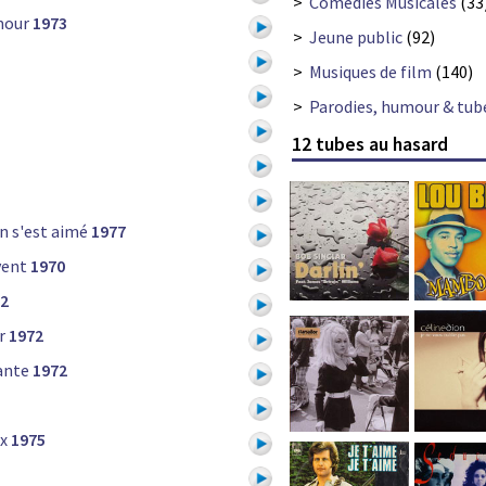
>
Comédies Musicales
(33
amour
1973
>
Jeune public
(92)
>
Musiques de film
(140)
>
Parodies, humour & tub
12 tubes au hasard
n s'est aimé
1977
vent
1970
2
r
1972
ante
1972
x
1975