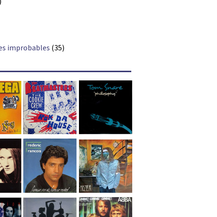
)
es improbables
(35)