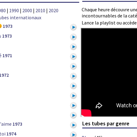
Chaque heure découvre une
980
|
1990
|
2000
|
2010
|
2020
incontournables de la cat
ubes internationaux
Lance la playlist ou accèd
1973
s
1973
é
1971
1972
Les tubes par genre
t'aime
1973
toi
1974