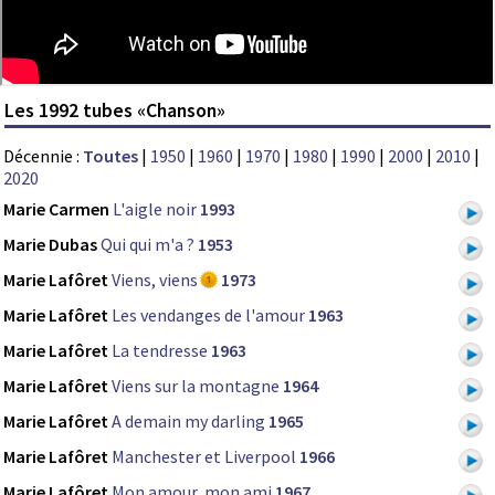
Les 1992 tubes «Chanson»
Décennie :
Toutes
|
1950
|
1960
|
1970
|
1980
|
1990
|
2000
|
2010
|
2020
Marie Carmen
L'aigle noir
1993
Marie Dubas
Qui qui m'a ?
1953
Marie Lafôret
Viens, viens
1973
Marie Lafôret
Les vendanges de l'amour
1963
Marie Lafôret
La tendresse
1963
Marie Lafôret
Viens sur la montagne
1964
Marie Lafôret
A demain my darling
1965
Marie Lafôret
Manchester et Liverpool
1966
Marie Lafôret
Mon amour, mon ami
1967