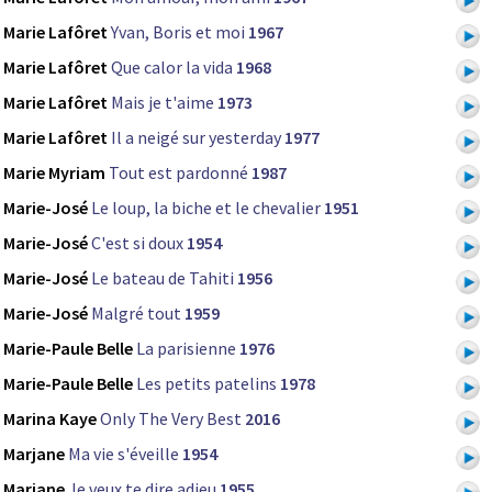
Marie Lafôret
Yvan, Boris et moi
1967
Marie Lafôret
Que calor la vida
1968
Marie Lafôret
Mais je t'aime
1973
Marie Lafôret
Il a neigé sur yesterday
1977
Marie Myriam
Tout est pardonné
1987
Marie-José
Le loup, la biche et le chevalier
1951
Marie-José
C'est si doux
1954
Marie-José
Le bateau de Tahiti
1956
Marie-José
Malgré tout
1959
Marie-Paule Belle
La parisienne
1976
Marie-Paule Belle
Les petits patelins
1978
Marina Kaye
Only The Very Best
2016
Marjane
Ma vie s'éveille
1954
Marjane
Je veux te dire adieu
1955