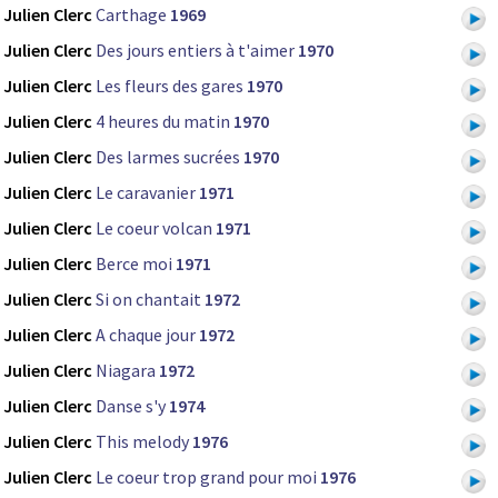
Julien Clerc
Carthage
1969
Julien Clerc
Des jours entiers à t'aimer
1970
Julien Clerc
Les fleurs des gares
1970
Julien Clerc
4 heures du matin
1970
Julien Clerc
Des larmes sucrées
1970
Julien Clerc
Le caravanier
1971
Julien Clerc
Le coeur volcan
1971
Julien Clerc
Berce moi
1971
Julien Clerc
Si on chantait
1972
Julien Clerc
A chaque jour
1972
Julien Clerc
Niagara
1972
Julien Clerc
Danse s'y
1974
Julien Clerc
This melody
1976
Julien Clerc
Le coeur trop grand pour moi
1976