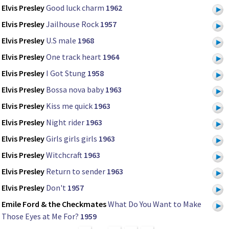
Elvis Presley
Good luck charm
1962
Elvis Presley
Jailhouse Rock
1957
Elvis Presley
U.S male
1968
Elvis Presley
One track heart
1964
Elvis Presley
I Got Stung
1958
Elvis Presley
Bossa nova baby
1963
Elvis Presley
Kiss me quick
1963
Elvis Presley
Night rider
1963
Elvis Presley
Girls girls girls
1963
Elvis Presley
Witchcraft
1963
Elvis Presley
Return to sender
1963
Elvis Presley
Don't
1957
Emile Ford & the Checkmates
What Do You Want to Make
Those Eyes at Me For?
1959