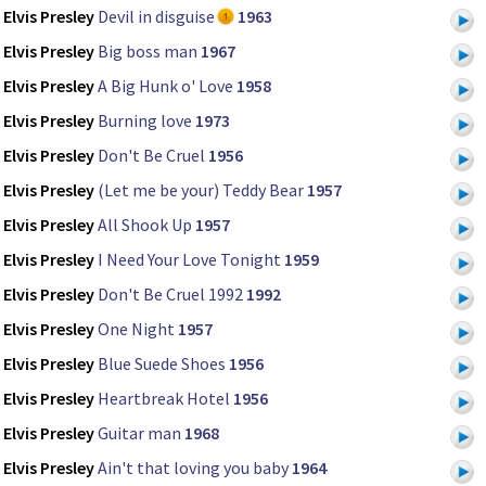
Elvis Presley
Devil in disguise
1963
Elvis Presley
Big boss man
1967
Elvis Presley
A Big Hunk o' Love
1958
Elvis Presley
Burning love
1973
Elvis Presley
Don't Be Cruel
1956
Elvis Presley
(Let me be your) Teddy Bear
1957
Elvis Presley
All Shook Up
1957
Elvis Presley
I Need Your Love Tonight
1959
Elvis Presley
Don't Be Cruel 1992
1992
Elvis Presley
One Night
1957
Elvis Presley
Blue Suede Shoes
1956
Elvis Presley
Heartbreak Hotel
1956
Elvis Presley
Guitar man
1968
Elvis Presley
Ain't that loving you baby
1964