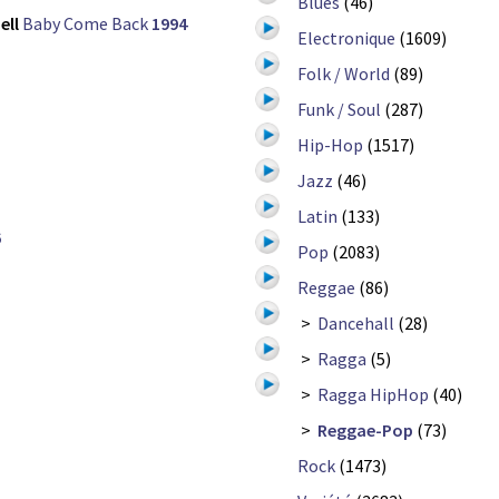
Blues
(46)
ell
Baby Come Back
1994
Electronique
(1609)
Folk / World
(89)
Funk / Soul
(287)
Hip-Hop
(1517)
Jazz
(46)
Latin
(133)
6
Pop
(2083)
Reggae
(86)
>
Dancehall
(28)
>
Ragga
(5)
>
Ragga HipHop
(40)
1
>
Reggae-Pop
(73)
Rock
(1473)