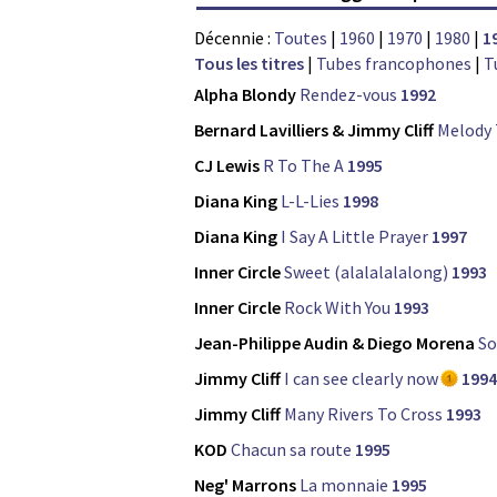
Décennie :
Toutes
|
1960
|
1970
|
1980
|
1
Tous les titres
|
Tubes francophones
|
T
Alpha Blondy
Rendez-vous
1992
Bernard Lavilliers & Jimmy Cliff
Melody
CJ Lewis
R To The A
1995
Diana King
L-L-Lies
1998
Diana King
I Say A Little Prayer
1997
Inner Circle
Sweet (alalalalalong)
1993
Inner Circle
Rock With You
1993
Jean-Philippe Audin & Diego Morena
So
Jimmy Cliff
I can see clearly now
1994
Jimmy Cliff
Many Rivers To Cross
1993
KOD
Chacun sa route
1995
Neg' Marrons
La monnaie
1995