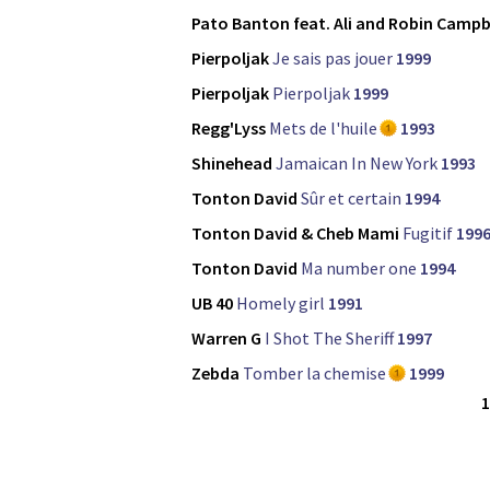
Pato Banton feat. Ali and Robin Campb
Pierpoljak
Je sais pas jouer
1999
Pierpoljak
Pierpoljak
1999
Regg'Lyss
Mets de l'huile
1993
Shinehead
Jamaican In New York
1993
Tonton David
Sûr et certain
1994
Tonton David & Cheb Mami
Fugitif
199
Tonton David
Ma number one
1994
UB 40
Homely girl
1991
Warren G
I Shot The Sheriff
1997
Zebda
Tomber la chemise
1999