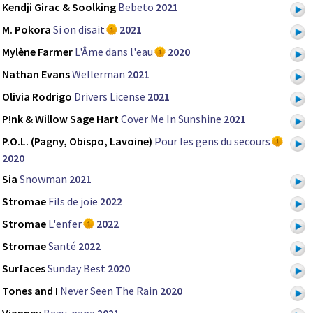
Kendji Girac & Soolking
Bebeto
2021
M. Pokora
Si on disait
2021
Mylène Farmer
L'Âme dans l'eau
2020
Nathan Evans
Wellerman
2021
Olivia Rodrigo
Drivers License
2021
P!nk & Willow Sage Hart
Cover Me In Sunshine
2021
P.O.L. (Pagny, Obispo, Lavoine)
Pour les gens du secours
2020
Sia
Snowman
2021
Stromae
Fils de joie
2022
Stromae
L'enfer
2022
Stromae
Santé
2022
Surfaces
Sunday Best
2020
Tones and I
Never Seen The Rain
2020
Vianney
Beau-papa
2021