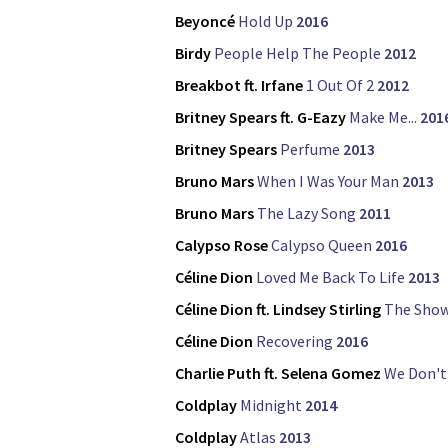
Beyoncé
Hold Up
2016
Birdy
People Help The People
2012
Breakbot ft. Irfane
1 Out Of 2
2012
Britney Spears ft. G-Eazy
Make Me...
201
Britney Spears
Perfume
2013
Bruno Mars
When I Was Your Man
2013
Bruno Mars
The Lazy Song
2011
Calypso Rose
Calypso Queen
2016
Céline Dion
Loved Me Back To Life
2013
Céline Dion ft. Lindsey Stirling
The Show
Céline Dion
Recovering
2016
Charlie Puth ft. Selena Gomez
We Don't
Coldplay
Midnight
2014
Coldplay
Atlas
2013