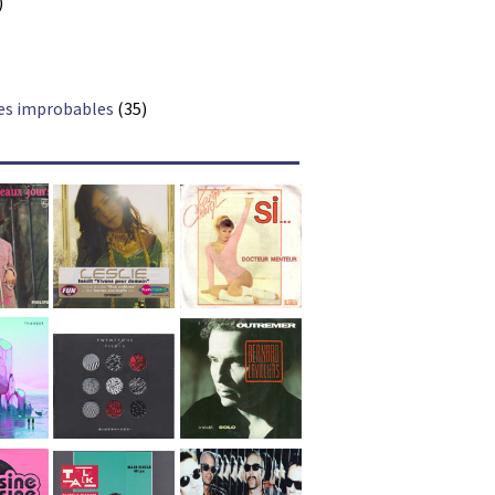
)
es improbables
(35)