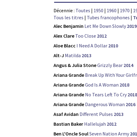
Décennie :
Toutes
|
1950
|
1960
|
1970
|
1
Tous les titres
|
Tubes francophones
|
T
Alec Benjamin
Let Me Down Slowly
2019
Alex Clare
Too Close
2012
Aloe Blacc
I Need A Dollar
2010
Alt-J
Matilda
2013
Angus & Julia Stone
Grizzly Bear
2014
Ariana Grande
Break Up With Your Girlf
Ariana Grande
God Is A Woman
2018
Ariana Grande
No Tears Left To Cry
201
Ariana Grande
Dangerous Woman
2016
Asaf Avidan
Different Pulses
2013
Bastian Baker
Hallelujah
2012
Ben L'Oncle Soul
Seven Nation Army
20