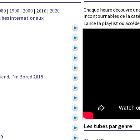
Chaque heure découvre une
980
|
1990
|
2000
|
2010
|
2020
incontournables de la caté
ubes internationaux
Lance la playlist ou accèd
riend, I'm Bored
2019
8
Les tubes par genre
10