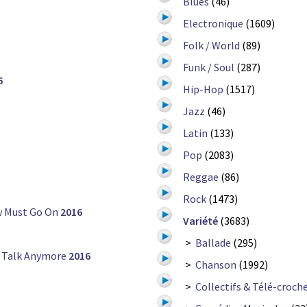
Blues
(46)
Electronique
(1609)
Folk / World
(89)
Funk / Soul
(287)
6
Hip-Hop
(1517)
Jazz
(46)
Latin
(133)
Pop
(2083)
Reggae
(86)
Rock
(1473)
 Must Go On
2016
Variété
(3683)
>
Ballade
(295)
 Talk Anymore
2016
>
Chanson
(1992)
>
Collectifs & Télé-croch