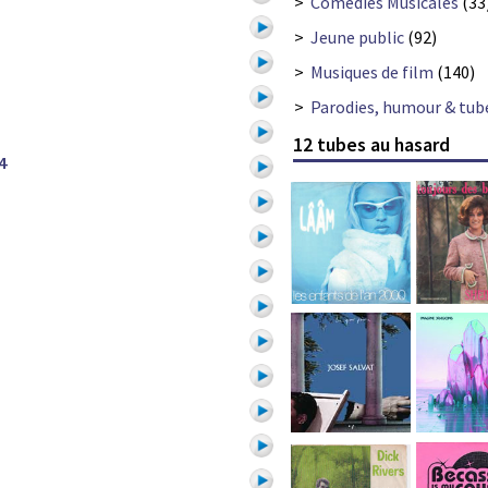
>
Comédies Musicales
(33
>
Jeune public
(92)
>
Musiques de film
(140)
>
Parodies, humour & tub
12 tubes au hasard
4