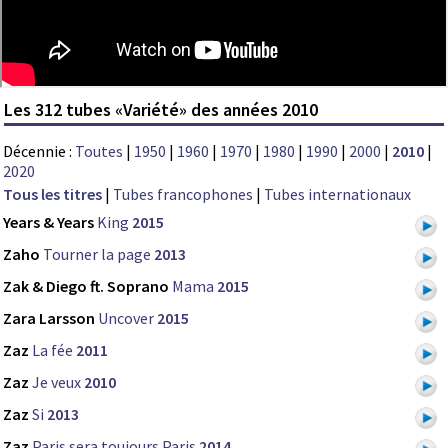
Les 312 tubes «Variété» des années 2010
Décennie :
Toutes
|
1950
|
1960
|
1970
|
1980
|
1990
|
2000
|
2010
|
2020
Tous les titres
|
Tubes francophones
|
Tubes internationaux
Years & Years
King
2015
Zaho
Tourner la page
2013
Zak & Diego ft. Soprano
Mama
2015
Zara Larsson
Uncover
2015
Zaz
La fée
2011
Zaz
Je veux
2010
Zaz
Si
2013
Zaz
Paris sera toujours Paris
2014