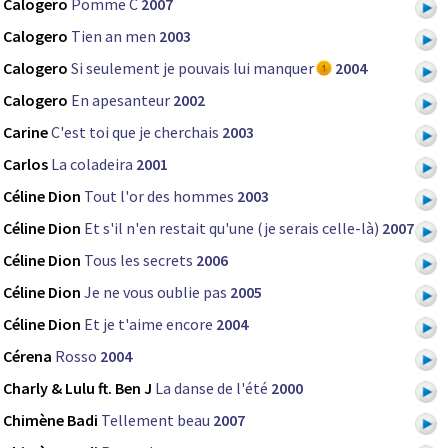
Calogero
Pomme C
2007
Calogero
Tien an men
2003
Calogero
Si seulement je pouvais lui manquer
2004
Calogero
En apesanteur
2002
Carine
C'est toi que je cherchais
2003
Carlos
La coladeira
2001
Céline Dion
Tout l'or des hommes
2003
Céline Dion
Et s'il n'en restait qu'une (je serais celle-là)
2007
Céline Dion
Tous les secrets
2006
Céline Dion
Je ne vous oublie pas
2005
Céline Dion
Et je t'aime encore
2004
Cérena
Rosso
2004
Charly & Lulu ft. Ben J
La danse de l'été
2000
Chimène Badi
Tellement beau
2007