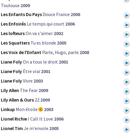
Toulouse
2009
Les Enfants Du Pays
Douce France
2006
Les Enfoirés
Le temps qui court
2006
Les lofteurs
On va s'aimer
2002
Les Squatters
Tu es blonde
2005
Les Voix de l'Enfant
Parle, Hugo, parle
2008
Liane Foly
On a tous le droit
2001
Liane Foly
Être vrai
2001
Liane Foly
Vivre
2003
Lily Allen
The Fear
2009
Lily Allen & Ours
22
2009
Linkup
Mon étoile
2003
Lionel Richie
I Call It Love
2006
Lionel Tim
Je m'envole
2005