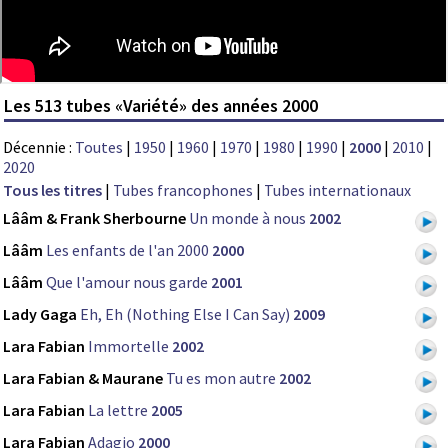
Les 513 tubes «Variété» des années 2000
Décennie :
Toutes
|
1950
|
1960
|
1970
|
1980
|
1990
|
2000
|
2010
|
2020
Tous les titres
|
Tubes francophones
|
Tubes internationaux
Lââm & Frank Sherbourne
Un monde à nous
2002
Lââm
Les enfants de l'an 2000
2000
Lââm
Que l'amour nous garde
2001
Lady Gaga
Eh, Eh (Nothing Else I Can Say)
2009
Lara Fabian
Immortelle
2002
Lara Fabian & Maurane
Tu es mon autre
2002
Lara Fabian
La lettre
2005
Lara Fabian
Adagio
2000