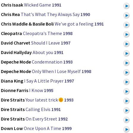
Chris Isaak
Wicked Game
1991
Chris Rea
That's What They Always Say
1990
Chris Waddle & Basile Boli
We've got a feeling
1991
Cleopatra
Cleopatra's Theme
1998
David Charvet
Should I Leave
1997
David Hallyday
About you
1991
Depeche Mode
Condemnation
1993
Depeche Mode
Only When I Lose Myself
1998
Diana King
I Say A Little Prayer
1997
Dionne Farris
I Know
1995
Dire Straits
Your latest trick
1993
Dire Straits
Calling Elvis
1991
Dire Straits
On Every Street
1992
Down Low
Once Upon A Time
1999