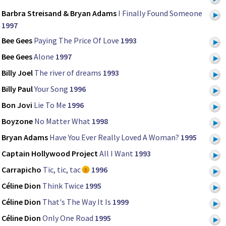
Barbra Streisand & Bryan Adams
I Finally Found Someone
1997
Bee Gees
Paying The Price Of Love
1993
Bee Gees
Alone
1997
Billy Joel
The river of dreams
1993
Billy Paul
Your Song
1996
Bon Jovi
Lie To Me
1996
Boyzone
No Matter What
1998
Bryan Adams
Have You Ever Really Loved A Woman?
1995
Captain Hollywood Project
All I Want
1993
Carrapicho
Tic, tic, tac
1996
Céline Dion
Think Twice
1995
Céline Dion
That's The Way It Is
1999
Céline Dion
Only One Road
1995