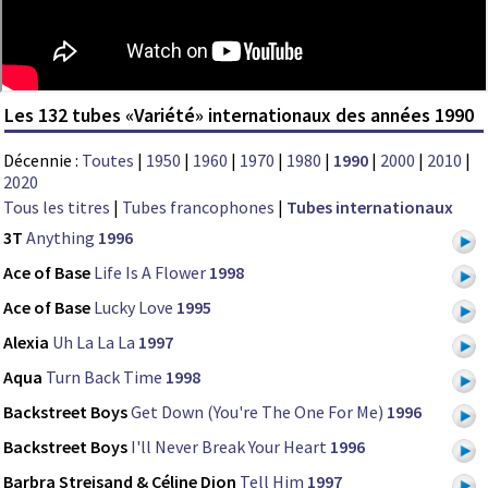
Les 132 tubes «Variété» internationaux des années 1990
Décennie :
Toutes
|
1950
|
1960
|
1970
|
1980
|
1990
|
2000
|
2010
|
2020
Tous les titres
|
Tubes francophones
|
Tubes internationaux
3T
Anything
1996
Ace of Base
Life Is A Flower
1998
Ace of Base
Lucky Love
1995
Alexia
Uh La La La
1997
Aqua
Turn Back Time
1998
Backstreet Boys
Get Down (You're The One For Me)
1996
Backstreet Boys
I'll Never Break Your Heart
1996
Barbra Streisand & Céline Dion
Tell Him
1997