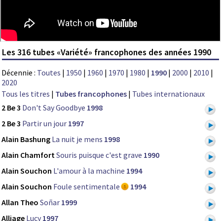
Les 316 tubes «Variété» francophones des années 1990
Décennie :
Toutes
|
1950
|
1960
|
1970
|
1980
|
1990
|
2000
|
2010
|
2020
Tous les titres
|
Tubes francophones
|
Tubes internationaux
2 Be 3
Don't Say Goodbye
1998
2 Be 3
Partir un jour
1997
Alain Bashung
La nuit je mens
1998
Alain Chamfort
Souris puisque c'est grave
1990
Alain Souchon
L'amour à la machine
1994
Alain Souchon
Foule sentimentale
1994
Allan Theo
Soñar
1999
Alliage
Lucy
1997