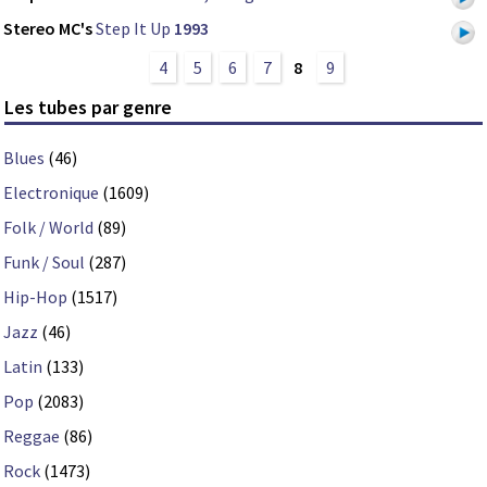
Stereo MC's
Step It Up
1993
4
5
6
7
8
9
Les tubes par genre
Blues
(46)
Electronique
(1609)
Folk / World
(89)
Funk / Soul
(287)
Hip-Hop
(1517)
Jazz
(46)
Latin
(133)
Pop
(2083)
Reggae
(86)
Rock
(1473)