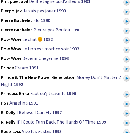
Philippe Lavil
De Bretagne ou d'ailleurs
1991
Pierpoljak
Je sais pas jouer
1999
Pierre Bachelet
Flo
1990
Pierre Bachelet
Pleure pas Boulou
1990
Pow Wow
Le chat
1992
Pow Wow
Le lion est mort ce soir
1992
Pow Wow
Devenir Cheyenne
1993
Prince
Cream
1991
Prince & The New Power Generation
Money Don't Matter 2
Night
1992
Princess Erika
Faut qu'j'travaille
1996
PSY
Angelina
1991
R. Kelly
I Believe I Can Fly
1997
R. Kelly
If I Could Turn Back The Hands Of Time
1999
Regg'Lyss
Vive les gestes
1993