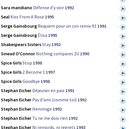
Sara mandiano
Défense d'y voir
1992
Seal
Kiss From A Rose
1995
Serge Gainsbourg
Requiem pour un con remix 91
1991
Serge Gainsbourg
Élisa
1995
Shakespears Sisters
Stay
1992
Sinead O'Connor
Nothing compares 2U
1990
Spice Girls
Stop
1998
Spice Girls
2 Become 1
1997
Spice Girls
Goodbye
1998
Stephan Eicher
Déjeuner en paix
1991
Stephan Eicher
Pas d'ami (comme toi)
1992
Stephan Eicher
Hemmige
1992
Stephan Eicher
Tu ne me dois rien
1992
Stephan Eicher
Ni remords, ni regrets
1993