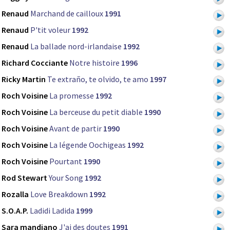
Renaud
Marchand de cailloux
1991
Renaud
P'tit voleur
1992
Renaud
La ballade nord-irlandaise
1992
Richard Cocciante
Notre histoire
1996
Ricky Martin
Te extraño, te olvido, te amo
1997
Roch Voisine
La promesse
1992
Roch Voisine
La berceuse du petit diable
1990
Roch Voisine
Avant de partir
1990
Roch Voisine
La légende Oochigeas
1992
Roch Voisine
Pourtant
1990
Rod Stewart
Your Song
1992
Rozalla
Love Breakdown
1992
S.O.A.P.
Ladidi Ladida
1999
Sara mandiano
J'ai des doutes
1991