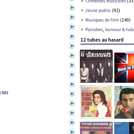
>
Comédies Musicales
(33
>
Jeune public
(92)
>
Musiques de film
(140)
>
Parodies, humour & tub
12 tubes au hasard
1983