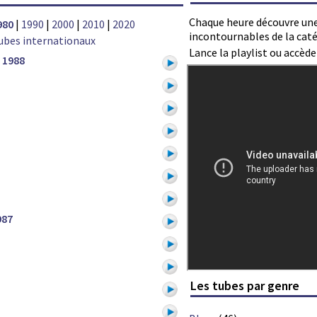
Chaque heure découvre une
980
|
1990
|
2000
|
2010
|
2020
incontournables de la caté
ubes internationaux
Lance la playlist ou accèd
1988
987
Les tubes par genre