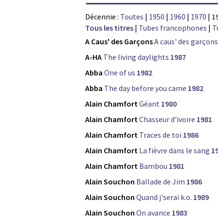
Décennie :
Toutes
|
1950
|
1960
|
1970
|
1
Tous les titres
|
Tubes francophones
|
T
A Caus' des Garçons
A caus' des garçons
A-HA
The living daylights
1987
Abba
One of us
1982
Abba
The day before you came
1982
Alain Chamfort
Géant
1980
Alain Chamfort
Chasseur d'ivoire
1981
Alain Chamfort
Traces de toi
1986
Alain Chamfort
La fièvre dans le sang
1
Alain Chamfort
Bambou
1981
Alain Souchon
Ballade de Jim
1986
Alain Souchon
Quand j'serai k.o.
1989
Alain Souchon
On avance
1983