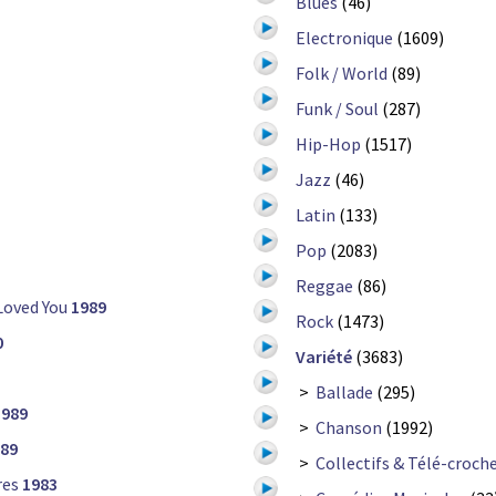
Blues
(46)
Electronique
(1609)
Folk / World
(89)
Funk / Soul
(287)
Hip-Hop
(1517)
Jazz
(46)
Latin
(133)
Pop
(2083)
Reggae
(86)
 Loved You
1989
Rock
(1473)
0
Variété
(3683)
>
Ballade
(295)
1989
>
Chanson
(1992)
89
>
Collectifs & Télé-croch
res
1983