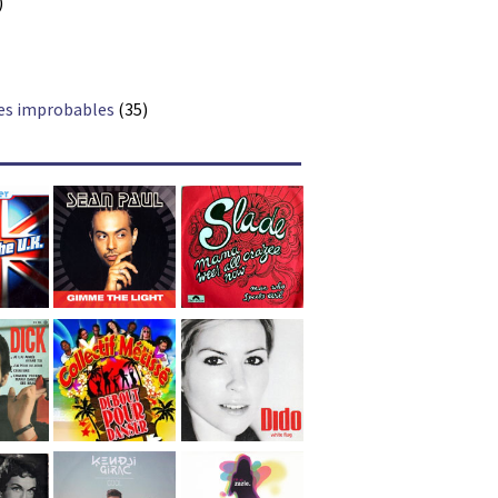
)
es improbables
(35)