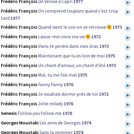
Frédéric François
De Venise à Capri
1977
Frédéric François
On comprend toujours quand c'est trop
tard
1977
Frédéric François
Quand vient le soir on se retrouve
1973
Frédéric François
Laisse-moi vivre ma vie
1972
Frédéric François
Viens te perdre dans mes bras
1973
Frédéric François
Maintenant que tu es loin de moi
1975
Frédéric François
Un chant d'amour, un chant d'été
1973
Frédéric François
Mal, tu me fais mal
1975
Frédéric François
Fanny Fanny
1976
Frédéric François
Je voudrais dormir près de toi
1972
Frédéric François
Jolie milady
1976
Genesis
Follow you follow me
1978
Georges Moustaki
Les amis de Georges
1974
Georges Moustaki
Sans la nommer
1974