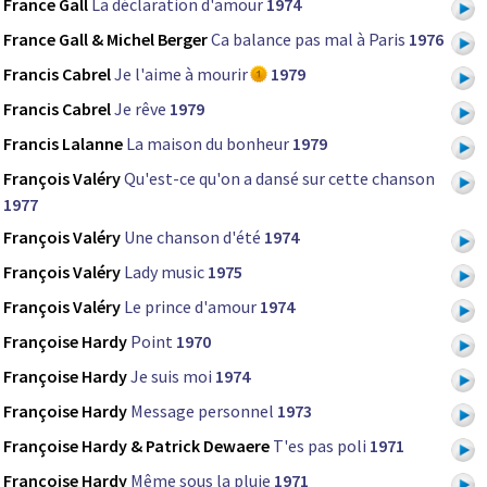
France Gall
La déclaration d'amour
1974
France Gall & Michel Berger
Ca balance pas mal à Paris
1976
Francis Cabrel
Je l'aime à mourir
1979
Francis Cabrel
Je rêve
1979
Francis Lalanne
La maison du bonheur
1979
François Valéry
Qu'est-ce qu'on a dansé sur cette chanson
1977
François Valéry
Une chanson d'été
1974
François Valéry
Lady music
1975
François Valéry
Le prince d'amour
1974
Françoise Hardy
Point
1970
Françoise Hardy
Je suis moi
1974
Françoise Hardy
Message personnel
1973
Françoise Hardy & Patrick Dewaere
T'es pas poli
1971
Françoise Hardy
Même sous la pluie
1971