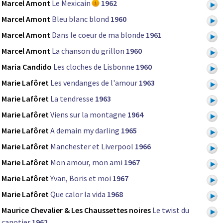
Marcel Amont
Le Mexicain
1962
Marcel Amont
Bleu blanc blond
1960
Marcel Amont
Dans le coeur de ma blonde
1961
Marcel Amont
La chanson du grillon
1960
Maria Candido
Les cloches de Lisbonne
1960
Marie Lafôret
Les vendanges de l'amour
1963
Marie Lafôret
La tendresse
1963
Marie Lafôret
Viens sur la montagne
1964
Marie Lafôret
A demain my darling
1965
Marie Lafôret
Manchester et Liverpool
1966
Marie Lafôret
Mon amour, mon ami
1967
Marie Lafôret
Yvan, Boris et moi
1967
Marie Lafôret
Que calor la vida
1968
Maurice Chevalier & Les Chaussettes noires
Le twist du
canotier
1962