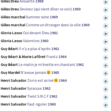
Gilles Dreu
Alouette
1968
Gilles Dreu
Devinez (qui vient dîner ce soir)
1969
Gilles marchal
Summer wine
1969
Gilles marchal
Comme un étranger dans la ville
1969
Gloria Lasso
Oui devant Dieu
1961
Gloria Lasso
Valentino
1960
Guy Béart
Il n'y a plus d'après
1961
Guy Béart & Marie Lafôret
Frantz
1964
Guy Béart
Le matin je m'éveille en chantant
1961
Guy Mardel
N'avoue jamais
1965
Henri Salvador
Zorro est arrivé
1964
Henri Salvador
Syracuse
1962
Henri Salvador
Twist S.N.C.F
1962
Henri Salvador
Faut rigoler
1960