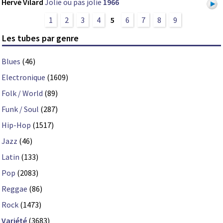
Hervé Vilard
Jolie ou pas jolie
1966
1
2
3
4
5
6
7
8
9
Les tubes par genre
Blues
(46)
Electronique
(1609)
Folk / World
(89)
Funk / Soul
(287)
Hip-Hop
(1517)
Jazz
(46)
Latin
(133)
Pop
(2083)
Reggae
(86)
Rock
(1473)
Variété
(3683)