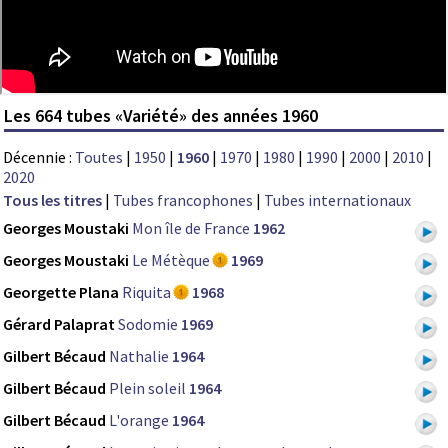
Les 664 tubes «Variété» des années 1960
Décennie :
Toutes
|
1950
|
1960
|
1970
|
1980
|
1990
|
2000
|
2010
|
2020
Tous les titres
|
Tubes francophones
|
Tubes internationaux
Georges Moustaki
Mon île de France
1962
Georges Moustaki
Le Métèque
1969
Georgette Plana
Riquita
1968
Gérard Palaprat
Sodomie
1969
Gilbert Bécaud
Nathalie
1964
Gilbert Bécaud
Plein soleil
1964
Gilbert Bécaud
L'orange
1964