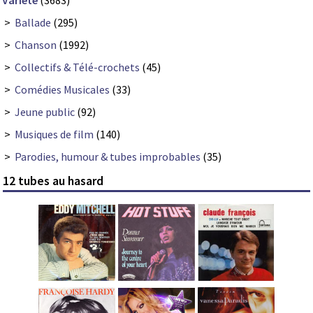
Variété
(3683)
>
Ballade
(295)
>
Chanson
(1992)
>
Collectifs & Télé-crochets
(45)
>
Comédies Musicales
(33)
>
Jeune public
(92)
>
Musiques de film
(140)
>
Parodies, humour & tubes improbables
(35)
12 tubes au hasard