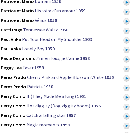
Patrice et Mario
Domani
1956
Patrice et Mario
Histoire d'un amour
1959
Patrice et Mario
Vénus
1959
Patti Page
Tennessee Waltz
1950
Paul Anka
Put Your Head on My Shoulder
1959
Paul Anka
Lonely Boy
1959
Paule Desjardins
J'm'en fous, je t'aime
1958
Peggy Lee
Fever
1958
Perez Prado
Cherry Pink and Apple Blossom White
1955
Perez Prado
Patricia
1958
Perry Como
If (They Made Me a King)
1951
Perry Como
Hot diggity (Dog ziggity boom)
1956
Perry Como
Catch a falling star
1957
Perry Como
Magic moments
1958