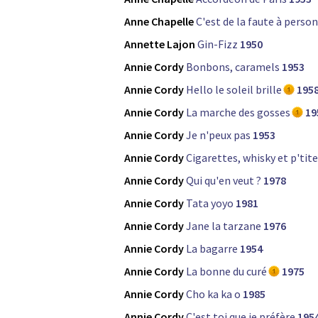
Anne Chapelle
C'est de la faute à perso
Annette Lajon
Gin-Fizz
1950
Annie Cordy
Bonbons, caramels
1953
Annie Cordy
Hello le soleil brille
195
Annie Cordy
La marche des gosses
19
Annie Cordy
Je n'peux pas
1953
Annie Cordy
Cigarettes, whisky et p'tit
Annie Cordy
Qui qu'en veut ?
1978
Annie Cordy
Tata yoyo
1981
Annie Cordy
Jane la tarzane
1976
Annie Cordy
La bagarre
1954
Annie Cordy
La bonne du curé
1975
Annie Cordy
Cho ka ka o
1985
Annie Cordy
C'est toi que je préfère
195