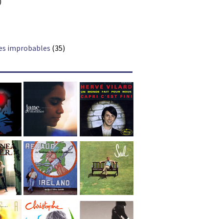
)
es improbables
(35)