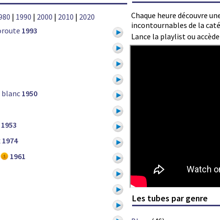
Chaque heure découvre une
980
|
1990
|
2000
|
2010
|
2020
incontournables de la caté
oroute
1993
Lance la playlist ou accèd
 blanc
1950
1953
x
1974
1961
Les tubes par genre