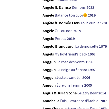
Angèle ft. Damso
Démons
2022
Angèle
Balance ton quoi
2019
Angèle ft. Roméo Elvis
Tout oublier
201
Angèle
Oui ou non
2019
Angèle
Perdus
2019
Angelo Branduardi
La demoiselle
1979
Angels
My boyfriend's back
1963
Anggun
La rose des vents
1998
Anggun
La neige au Sahara
1997
Anggun
Juste avant toi
2006
Anggun
Être une femme
2005
Angus & Julia Stone
Grizzly Bear
2014
Annabelle
Fuis, Lawrence d'Arabie
1987
Anne Chapelle
Accordéon de Paris
1953