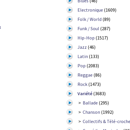
Blues
(46)
Electronique
(1609)
Folk / World
(89)
8
Funk / Soul
(287)
Hip-Hop
(1517)
Jazz
(46)
Latin
(133)
Pop
(2083)
Reggae
(86)
Rock
(1473)
Variété
(3683)
>
Ballade
(295)
>
Chanson
(1992)
>
Collectifs & Télé-croch