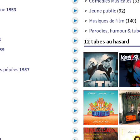
>
Comédies Musicales
(33
nne
1953
>
Jeune public
(92)
>
Musiques de film
(140)
>
Parodies, humour & tub
8
12 tubes au hasard
59
es pépées
1957
4