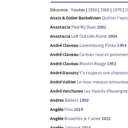
Décennie :
Toutes
|
1950
|
1960
|
1970
|
1
Anaïs & Didier Barbelivien
Quitter l'aut
Anastacia
Paid My Dues
2002
Anastacia
Left Outside Alone
2004
André Claveau
Luxembourg Polka
1954
André Claveau
Cerisier rose et pommier
André Claveau
Moulin Rouge
1952
André Dassary
Y'a toujours une chanson
André Valtier
Le mou-mousse amoureu
André Verchuren
Les fiancés d'Auvergne
Andrex
Bébert
1958
Angèle
Flou
2019
Angèle
Bruxelles je t'aime
2022
Angèle
Jalousie
2018