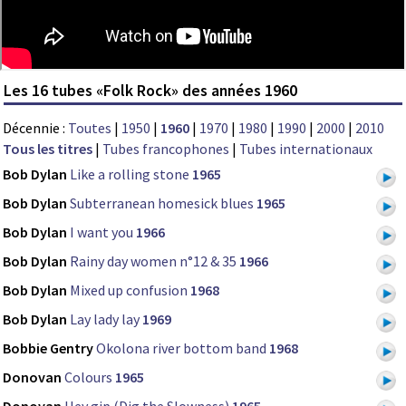
Les 16 tubes «Folk Rock» des années 1960
Décennie :
Toutes
|
1950
|
1960
|
1970
|
1980
|
1990
|
2000
|
2010
Tous les titres
|
Tubes francophones
|
Tubes internationaux
Bob Dylan
Like a rolling stone
1965
Bob Dylan
Subterranean homesick blues
1965
Bob Dylan
I want you
1966
Bob Dylan
Rainy day women n°12 & 35
1966
Bob Dylan
Mixed up confusion
1968
Bob Dylan
Lay lady lay
1969
Bobbie Gentry
Okolona river bottom band
1968
Donovan
Colours
1965
Donovan
Hey gip (Dig the Slowness)
1965