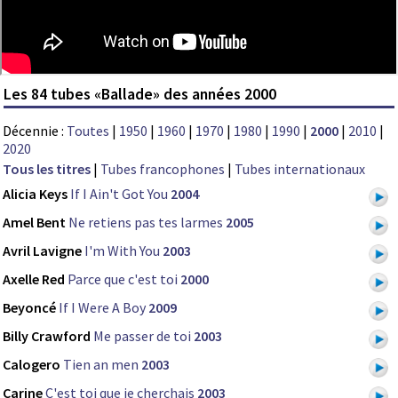
Les 84 tubes «Ballade» des années 2000
Décennie :
Toutes
|
1950
|
1960
|
1970
|
1980
|
1990
|
2000
|
2010
|
2020
Tous les titres
|
Tubes francophones
|
Tubes internationaux
Alicia Keys
If I Ain't Got You
2004
Amel Bent
Ne retiens pas tes larmes
2005
Avril Lavigne
I'm With You
2003
Axelle Red
Parce que c'est toi
2000
Beyoncé
If I Were A Boy
2009
Billy Crawford
Me passer de toi
2003
Calogero
Tien an men
2003
Carine
C'est toi que je cherchais
2003