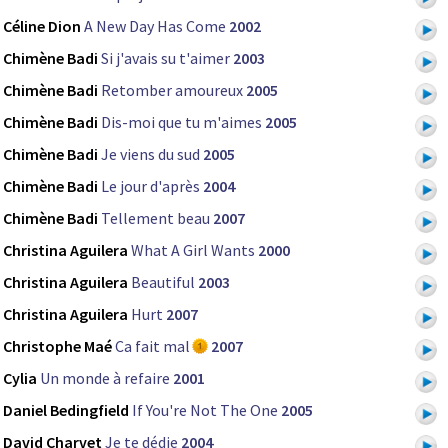
Céline Dion
A New Day Has Come
2002
Chimène Badi
Si j'avais su t'aimer
2003
Chimène Badi
Retomber amoureux
2005
Chimène Badi
Dis-moi que tu m'aimes
2005
Chimène Badi
Je viens du sud
2005
Chimène Badi
Le jour d'après
2004
Chimène Badi
Tellement beau
2007
Christina Aguilera
What A Girl Wants
2000
Christina Aguilera
Beautiful
2003
Christina Aguilera
Hurt
2007
Christophe Maé
Ca fait mal
2007
Cylia
Un monde à refaire
2001
Daniel Bedingfield
If You're Not The One
2005
David Charvet
Je te dédie
2004