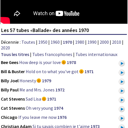
Les 57 tubes «Ballade» des années 1970
Décennie :
Toutes
|
1950
|
1960
|
1970
|
1980
|
1990
|
2000
|
2010
|
2020
Tous les titres
|
Tubes francophones
|
Tubes internationaux
Bee Gees
How deep is your love
1978
Bill & Buster
Hold on to what you've got
1971
Billy Joel
Honesty
1979
Billy Paul
Me and Mrs. Jones
1972
Cat Stevens
Sad Lisa
1971
Cat Stevens
Oh very young
1974
Chicago
If you leave me now
1976
Christian Adam
Si tu savais combien je t'aime
1973