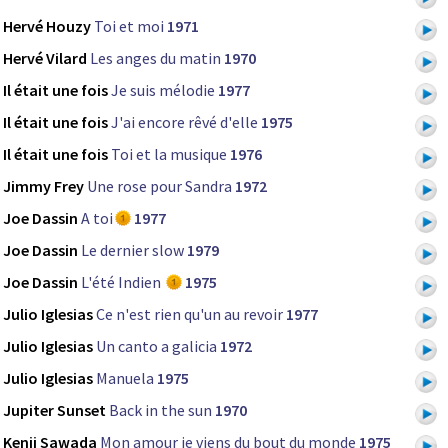
Hervé Houzy
Toi et moi
1971
Hervé Vilard
Les anges du matin
1970
Il était une fois
Je suis mélodie
1977
Il était une fois
J'ai encore rêvé d'elle
1975
Il était une fois
Toi et la musique
1976
Jimmy Frey
Une rose pour Sandra
1972
Joe Dassin
A toi
1977
Joe Dassin
Le dernier slow
1979
Joe Dassin
L'été Indien
1975
Julio Iglesias
Ce n'est rien qu'un au revoir
1977
Julio Iglesias
Un canto a galicia
1972
Julio Iglesias
Manuela
1975
Jupiter Sunset
Back in the sun
1970
Kenji Sawada
Mon amour je viens du bout du monde
1975