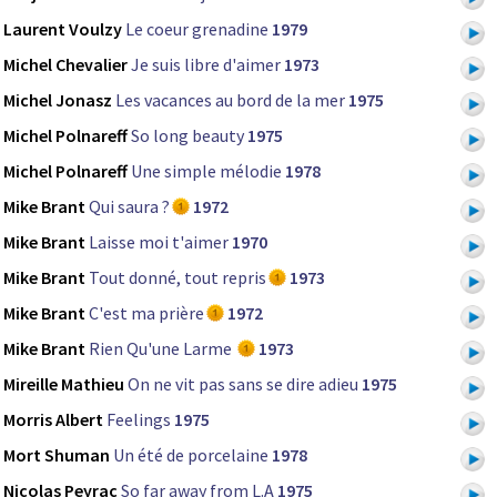
Laurent Voulzy
Le coeur grenadine
1979
Michel Chevalier
Je suis libre d'aimer
1973
Michel Jonasz
Les vacances au bord de la mer
1975
Michel Polnareff
So long beauty
1975
Michel Polnareff
Une simple mélodie
1978
Mike Brant
Qui saura ?
1972
Mike Brant
Laisse moi t'aimer
1970
Mike Brant
Tout donné, tout repris
1973
Mike Brant
C'est ma prière
1972
Mike Brant
Rien Qu'une Larme
1973
Mireille Mathieu
On ne vit pas sans se dire adieu
1975
Morris Albert
Feelings
1975
Mort Shuman
Un été de porcelaine
1978
Nicolas Peyrac
So far away from L.A
1975