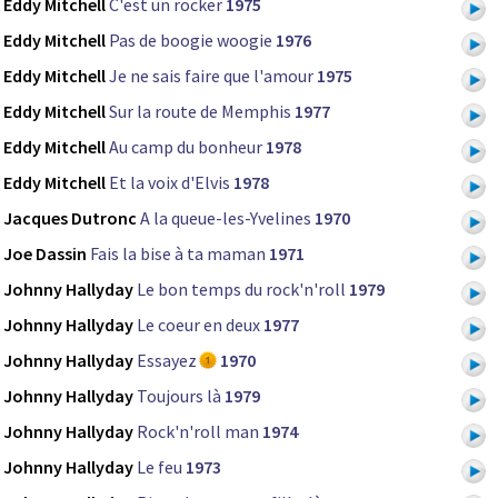
Eddy Mitchell
C'est un rocker
1975
Eddy Mitchell
Pas de boogie woogie
1976
Eddy Mitchell
Je ne sais faire que l'amour
1975
Eddy Mitchell
Sur la route de Memphis
1977
Eddy Mitchell
Au camp du bonheur
1978
Eddy Mitchell
Et la voix d'Elvis
1978
Jacques Dutronc
A la queue-les-Yvelines
1970
Joe Dassin
Fais la bise à ta maman
1971
Johnny Hallyday
Le bon temps du rock'n'roll
1979
Johnny Hallyday
Le coeur en deux
1977
Johnny Hallyday
Essayez
1970
Johnny Hallyday
Toujours là
1979
Johnny Hallyday
Rock'n'roll man
1974
Johnny Hallyday
Le feu
1973