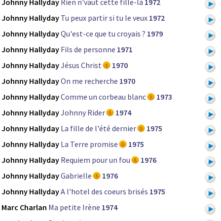
Johnny Hallyday
Rien n'vaut cette fille-là
1972
Johnny Hallyday
Tu peux partir si tu le veux
1972
Johnny Hallyday
Qu'est-ce que tu croyais ?
1979
Johnny Hallyday
Fils de personne
1971
Johnny Hallyday
Jésus Christ
1970
Johnny Hallyday
On me recherche
1970
Johnny Hallyday
Comme un corbeau blanc
1973
Johnny Hallyday
Johnny Rider
1974
Johnny Hallyday
La fille de l'été dernier
1975
Johnny Hallyday
La Terre promise
1975
Johnny Hallyday
Requiem pour un fou
1976
Johnny Hallyday
Gabrielle
1976
Johnny Hallyday
A l'hotel des coeurs brisés
1975
Marc Charlan
Ma petite Irène
1974