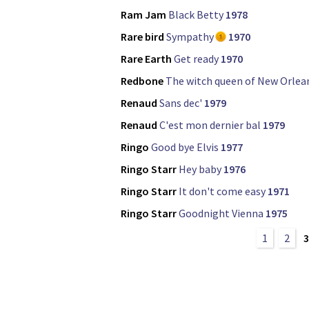
Ram Jam
Black Betty
1978
Rare bird
Sympathy
1970
Rare Earth
Get ready
1970
Redbone
The witch queen of New Orlea
Renaud
Sans dec'
1979
Renaud
C'est mon dernier bal
1979
Ringo
Good bye Elvis
1977
Ringo Starr
Hey baby
1976
Ringo Starr
It don't come easy
1971
Ringo Starr
Goodnight Vienna
1975
1
2