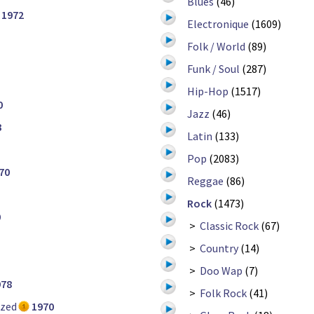
Blues
(46)
1972
Electronique
(1609)
Folk / World
(89)
Funk / Soul
(287)
Hip-Hop
(1517)
0
Jazz
(46)
3
Latin
(133)
Pop
(2083)
70
Reggae
(86)
Rock
(1473)
0
>
Classic Rock
(67)
>
Country
(14)
>
Doo Wap
(7)
978
>
Folk Rock
(41)
azed
1970