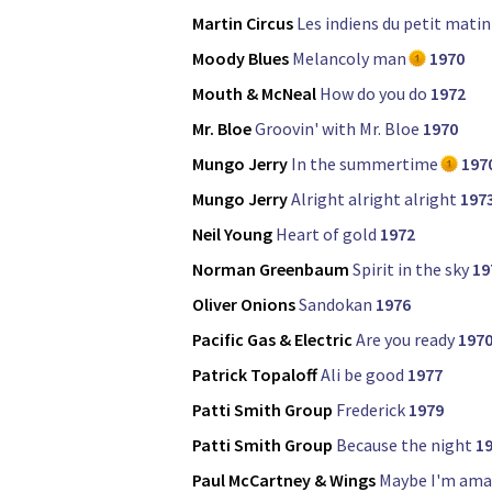
Martin Circus
Les indiens du petit matin
Moody Blues
Melancoly man
1970
Mouth & McNeal
How do you do
1972
Mr. Bloe
Groovin' with Mr. Bloe
1970
Mungo Jerry
In the summertime
197
Mungo Jerry
Alright alright alright
197
Neil Young
Heart of gold
1972
Norman Greenbaum
Spirit in the sky
19
Oliver Onions
Sandokan
1976
Pacific Gas & Electric
Are you ready
197
Patrick Topaloff
Ali be good
1977
Patti Smith Group
Frederick
1979
Patti Smith Group
Because the night
1
Paul McCartney & Wings
Maybe I'm am