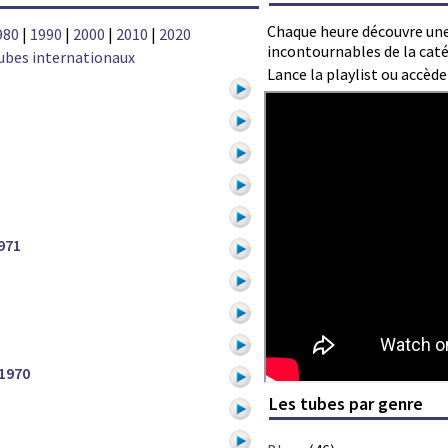
Chaque heure découvre une
980
|
1990
|
2000
|
2010
|
2020
incontournables de la caté
ubes internationaux
Lance la playlist ou accèd
971
1970
Les tubes par genre