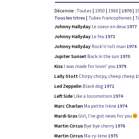
Décennie :
Toutes
|
1950
|
1960
|
1970
|
1
Tous les titres
|
Tubes francophones
|
T
Johnny Hallyday
Le coeur en deux
1977
Johnny Hallyday
Le feu
1973
Johnny Hallyday
Rock'n'roll man
1974
Jupiter Sunset
Back in the sun
1970
Kiss
I was made for lovin' you
1979
Lally Stott
Chirpy chirpy, cheep cheep
1
Led Zeppelin
Black dog
1972
Left Side
Like a locomotion
1974
Marc Charlan
Ma petite Irène
1974
Mardi Gras
Girl, I've got news for you
Martin Circus
Bye bye cherry
1976
Martin Circus
Ma-ry-lene
1975