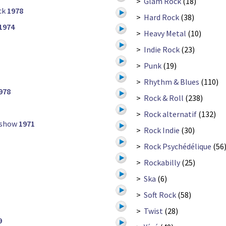
>
Glam Rock
(18)
ck
1978
>
Hard Rock
(38)
1974
>
Heavy Metal
(10)
>
Indie Rock
(23)
>
Punk
(19)
>
Rhythm & Blues
(110)
978
>
Rock & Roll
(238)
>
Rock alternatif
(132)
 show
1971
>
Rock Indie
(30)
>
Rock Psychédélique
(56
>
Rockabilly
(25)
>
Ska
(6)
>
Soft Rock
(58)
>
Twist
(28)
9