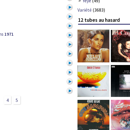
>
Yéyé
(49)
Variété
(3683)
12 tubes au hasard
ns
1971
3
4
5