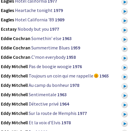
Eagles
Hotel california
1977
Eagles
Heartache tonight
1979
Eagles
Hotel California '89
1989
Ecstasy
Nobody but you
1977
Eddie Cochran
Somethin' else
1963
Eddie Cochran
Summertime Blues
1959
Eddie Cochran
C'mon everybody
1958
Eddy Mitchell
Pas de boogie woogie
1976
Eddy Mitchell
Toujours un coin qui me rappelle
1965
Eddy Mitchell
Au camp du bonheur
1978
Eddy Mitchell
Sentimentale
1963
Eddy Mitchell
Détective privé
1964
Eddy Mitchell
Sur la route de Memphis
1977
Eddy Mitchell
Et la voix d'Elvis
1978