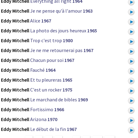
Eddy Mitchell
Everything all right
1964
Eddy Mitchell
Je ne pense qu'à l'amour
1963
Eddy Mitchell
Alice
1967
Eddy Mitchell
La photo des jours heureux
1965
Eddy Mitchell
Trop c'est trop
1980
Eddy Mitchell
Je ne me retournerai pas
1967
Eddy Mitchell
Chacun pour soi
1967
Eddy Mitchell
Fauché
1964
Eddy Mitchell
Et tu pleureras
1965
Eddy Mitchell
C'est un rocker
1975
Eddy Mitchell
Le marchand de bibles
1969
Eddy Mitchell
Fortissimo
1966
Eddy Mitchell
Arizona
1970
Eddy Mitchell
Le début de la fin
1967