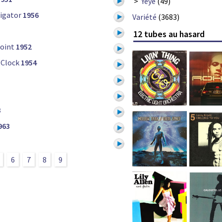
>
Yéyé
(49)
ligator
1956
Variété
(3683)
12 tubes au hasard
Joint
1952
 Clock
1954
3
963
5
6
7
8
9