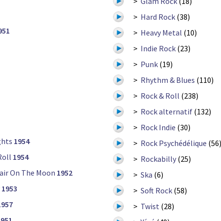
>
Glam Rock
(18)
>
Hard Rock
(38)
951
>
Heavy Metal
(10)
>
Indie Rock
(23)
>
Punk
(19)
>
Rhythm & Blues
(110)
>
Rock & Roll
(238)
>
Rock alternatif
(132)
>
Rock Indie
(30)
ghts
1954
>
Rock Psychédélique
(56
Roll
1954
>
Rockabilly
(25)
air On The Moon
1952
>
Ska
(6)
1953
>
Soft Rock
(58)
1957
>
Twist
(28)
1951