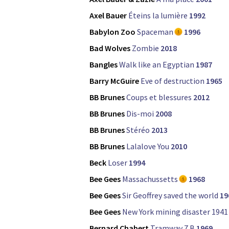
Axel Bauer
Éteins la lumière
1992
Babylon Zoo
Spaceman
1996
Bad Wolves
Zombie
2018
Bangles
Walk like an Egyptian
1987
Barry McGuire
Eve of destruction
1965
BB Brunes
Coups et blessures
2012
BB Brunes
Dis-moi
2008
BB Brunes
Stéréo
2013
BB Brunes
Lalalove You
2010
Beck
Loser
1994
Bee Gees
Massachussetts
1968
Bee Gees
Sir Geoffrey saved the world
19
Bee Gees
New York mining disaster 1941
Bernard Chabert
Tramway 7 B
1969