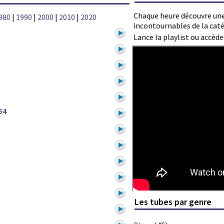
Chaque heure découvre une
980
|
1990
|
2000
|
2010
|
2020
incontournables de la caté
Lance la playlist ou accèd
54
Les tubes par genre