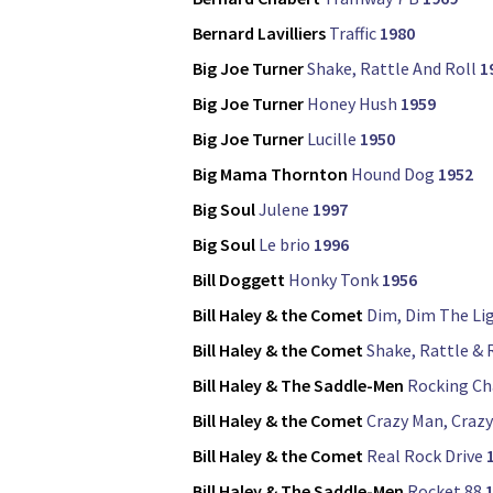
Bernard Lavilliers
Traffic
1980
Big Joe Turner
Shake, Rattle And Roll
1
Big Joe Turner
Honey Hush
1959
Big Joe Turner
Lucille
1950
Big Mama Thornton
Hound Dog
1952
Big Soul
Julene
1997
Big Soul
Le brio
1996
Bill Doggett
Honky Tonk
1956
Bill Haley & the Comet
Dim, Dim The Li
Bill Haley & the Comet
Shake, Rattle & 
Bill Haley & The Saddle-Men
Rocking Ch
Bill Haley & the Comet
Crazy Man, Crazy
Bill Haley & the Comet
Real Rock Drive
Bill Haley & The Saddle-Men
Rocket 88