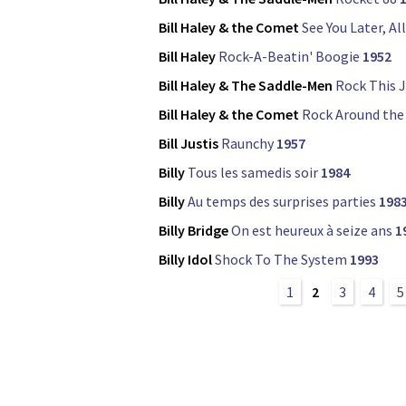
Bill Haley & the Comet
See You Later, Al
Bill Haley
Rock-A-Beatin' Boogie
1952
Bill Haley & The Saddle-Men
Rock This 
Bill Haley & the Comet
Rock Around the
Bill Justis
Raunchy
1957
Billy
Tous les samedis soir
1984
Billy
Au temps des surprises parties
198
Billy Bridge
On est heureux à seize ans
1
Billy Idol
Shock To The System
1993
1
2
3
4