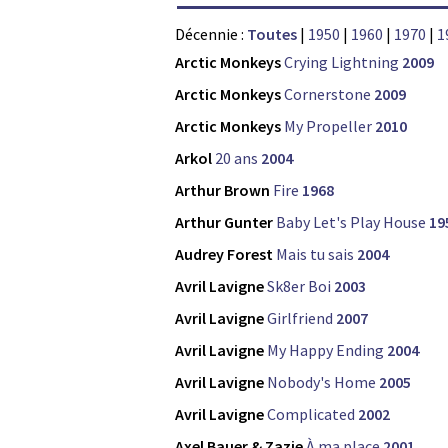
Décennie :
Toutes
|
1950
|
1960
|
1970
|
1
Arctic Monkeys
Crying Lightning
2009
Arctic Monkeys
Cornerstone
2009
Arctic Monkeys
My Propeller
2010
Arkol
20 ans
2004
Arthur Brown
Fire
1968
Arthur Gunter
Baby Let's Play House
19
Audrey Forest
Mais tu sais
2004
Avril Lavigne
Sk8er Boi
2003
Avril Lavigne
Girlfriend
2007
Avril Lavigne
My Happy Ending
2004
Avril Lavigne
Nobody's Home
2005
Avril Lavigne
Complicated
2002
Axel Bauer & Zazie
À ma place
2001