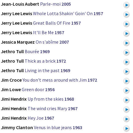
Jean-Louis Aubert
Parle-moi
2005
Jerry Lee Lewis
Whole Lotta Shakin' Goin' On
1957
Jerry Lee Lewis
Great Balls Of Fire
1957
Jerry Lee Lewis
It'll Be Me
1957
Jessica Marquez
On s'abîme
2007
Jethro Tull
Bourée
1969
Jethro Tull
Thick as a brick
1972
Jethro Tull
Living in the past
1969
Jim Croce
You don't mess around with Jim
1972
Jim Lowe
Green door
1956
Jimi Hendrix
Up from the skies
1968
Jimi Hendrix
The wind cries Mary
1967
Jimi Hendrix
Hey Joe
1967
Jimmy Clanton
Venus in blue jeans
1963