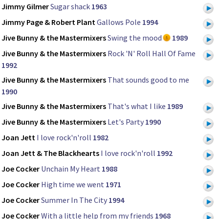
Jimmy Gilmer
Sugar shack
1963
Jimmy Page & Robert Plant
Gallows Pole
1994
Jive Bunny & the Mastermixers
Swing the mood
1989
Jive Bunny & the Mastermixers
Rock 'N' Roll Hall Of Fame
1992
Jive Bunny & the Mastermixers
That sounds good to me
1990
Jive Bunny & the Mastermixers
That's what I like
1989
Jive Bunny & the Mastermixers
Let's Party
1990
Joan Jett
I love rock'n'roll
1982
Joan Jett & The Blackhearts
I love rock'n'roll
1992
Joe Cocker
Unchain My Heart
1988
Joe Cocker
High time we went
1971
Joe Cocker
Summer In The City
1994
Joe Cocker
With a little help from my friends
1968