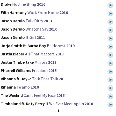
Drake
Hotline Bling
2016
Fifth Harmony
Work From Home
2016
Jason Derulo
Talk Dirty
2013
Jason Derulo
Whatcha Say
2010
Jason Derulo
It Girl
2011
Jorja Smith ft. Burna Boy
Be Honest
2019
Justin Bieber
All That Matters
2013
Justin Timberlake
Mirrors
2013
Pharrell Williams
Freedom
2015
Rihanna ft. Jay-Z
Talk That Talk
2011
Rihanna
Te amo
2010
The Weeknd
Can't Feel My Face
2015
Timbaland ft. Katy Perry
If We Ever Meet Again
2010
1