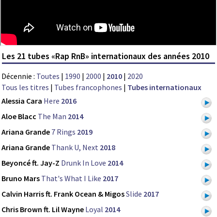
Les 21 tubes «Rap RnB» internationaux des années 2010
Décennie :
Toutes
|
1990
|
2000
|
2010
|
2020
Tous les titres
|
Tubes francophones
|
Tubes internationaux
Alessia Cara
Here
2016
Aloe Blacc
The Man
2014
Ariana Grande
7 Rings
2019
Ariana Grande
Thank U, Next
2018
Beyoncé ft. Jay-Z
Drunk In Love
2014
Bruno Mars
That's What I Like
2017
Calvin Harris ft. Frank Ocean & Migos
Slide
2017
Chris Brown ft. Lil Wayne
Loyal
2014