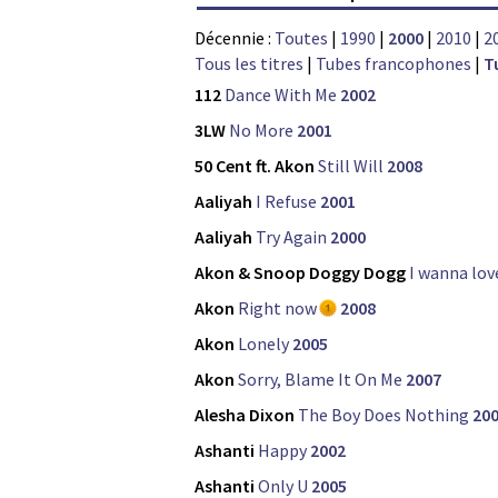
Décennie :
Toutes
|
1990
|
2000
|
2010
|
2
Tous les titres
|
Tubes francophones
|
T
112
Dance With Me
2002
3LW
No More
2001
50 Cent ft. Akon
Still Will
2008
Aaliyah
I Refuse
2001
Aaliyah
Try Again
2000
Akon & Snoop Doggy Dogg
I wanna lov
Akon
Right now
2008
Akon
Lonely
2005
Akon
Sorry, Blame It On Me
2007
Alesha Dixon
The Boy Does Nothing
20
Ashanti
Happy
2002
Ashanti
Only U
2005