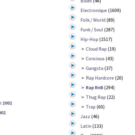
Blues
(46)
Electronique
(1609)
Folk / World
(89)
Funk / Soul
(287)
Hip-Hop
(1517)
>
Cloud Rap
(19)
>
Concious
(43)
>
Gangsta
(37)
>
Rap Hardcore
(20)
>
Rap RnB
(294)
>
Thug Rap
(22)
e
2002
>
Trap
(60)
002
Jazz
(46)
Latin
(133)