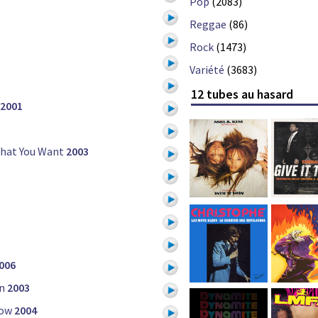
Pop
(2083)
Reggae
(86)
Rock
(1473)
Variété
(3683)
12 tubes au hasard
2001
hat You Want
2003
006
n
2003
Low
2004