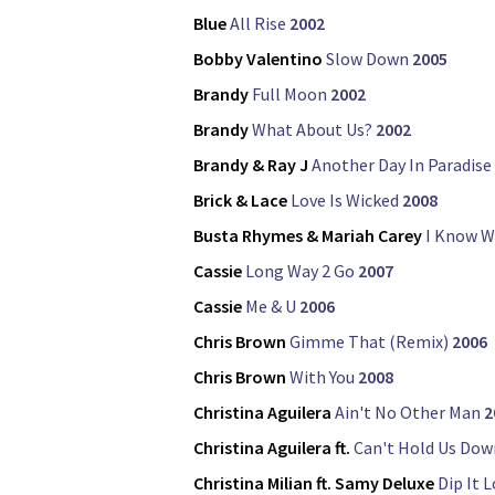
Blue
All Rise
2002
Bobby Valentino
Slow Down
2005
Brandy
Full Moon
2002
Brandy
What About Us?
2002
Brandy & Ray J
Another Day In Paradise
Brick & Lace
Love Is Wicked
2008
Busta Rhymes & Mariah Carey
I Know W
Cassie
Long Way 2 Go
2007
Cassie
Me & U
2006
Chris Brown
Gimme That (Remix)
2006
Chris Brown
With You
2008
Christina Aguilera
Ain't No Other Man
2
Christina Aguilera ft.
Can't Hold Us Dow
Christina Milian ft. Samy Deluxe
Dip It 