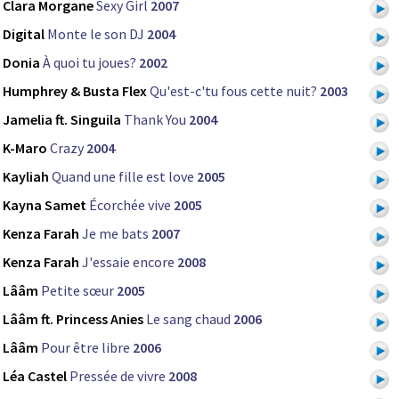
Clara Morgane
Sexy Girl
2007
Digital
Monte le son DJ
2004
Donia
À quoi tu joues?
2002
Humphrey & Busta Flex
Qu'est-c'tu fous cette nuit?
2003
Jamelia ft. Singuila
Thank You
2004
K-Maro
Crazy
2004
Kayliah
Quand une fille est love
2005
Kayna Samet
Écorchée vive
2005
Kenza Farah
Je me bats
2007
Kenza Farah
J'essaie encore
2008
Lââm
Petite sœur
2005
Lââm ft. Princess Anies
Le sang chaud
2006
Lââm
Pour être libre
2006
Léa Castel
Pressée de vivre
2008