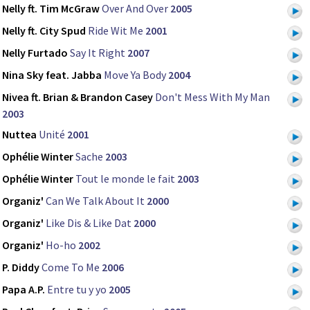
Nelly ft. Tim McGraw
Over And Over
2005
Nelly ft. City Spud
Ride Wit Me
2001
Nelly Furtado
Say It Right
2007
Nina Sky feat. Jabba
Move Ya Body
2004
Nivea ft. Brian & Brandon Casey
Don't Mess With My Man
2003
Nuttea
Unité
2001
Ophélie Winter
Sache
2003
Ophélie Winter
Tout le monde le fait
2003
Organiz'
Can We Talk About It
2000
Organiz'
Like Dis & Like Dat
2000
Organiz'
Ho-ho
2002
P. Diddy
Come To Me
2006
Papa A.P.
Entre tu y yo
2005