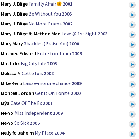
Mary J. Blige
Familly Affair
2001
Mary J. Blige
Be Without You
2006
Mary J. Blige
No More Drama
2002
Mary J. Blige ft. Method Man
Love @ 1st Sight
2003
Mary Mary
Shackles (Praise You)
2000
Mathieu Edward
Entre toi et moi
2008
Mattafix
Big City Life
2005
Melissa M
Cette fois
2008
Mike Kenli
Laisse-moi une chance
2009
Montell Jordan
Get It On Tonite
2000
Mýa
Case Of The Ex
2001
Ne-Yo
Miss Independent
2009
Ne-Yo
So Sick
2006
Nelly ft. Jaheim
My Place
2004