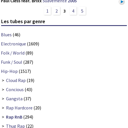
Paul Cless feat. Brixx
Suavemente
2005
1
2
3
4
5
Les tubes par genre
Blues
(46)
Electronique
(1609)
Folk / World
(89)
Funk / Soul
(287)
Hip-Hop
(1517)
>
Cloud Rap
(19)
>
Concious
(43)
>
Gangsta
(37)
>
Rap Hardcore
(20)
>
Rap RnB
(294)
>
Thug Rap
(22)