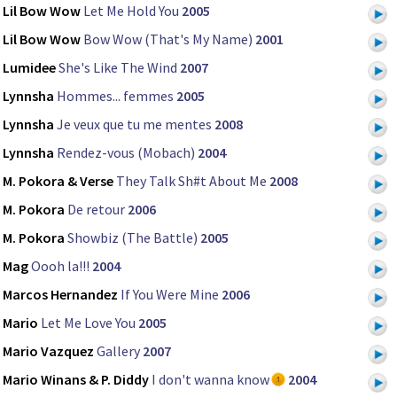
Lil Bow Wow
Let Me Hold You
2005
Lil Bow Wow
Bow Wow (That's My Name)
2001
Lumidee
She's Like The Wind
2007
Lynnsha
Hommes... femmes
2005
Lynnsha
Je veux que tu me mentes
2008
Lynnsha
Rendez-vous (Mobach)
2004
M. Pokora & Verse
They Talk Sh#t About Me
2008
M. Pokora
De retour
2006
M. Pokora
Showbiz (The Battle)
2005
Mag
Oooh la!!!
2004
Marcos Hernandez
If You Were Mine
2006
Mario
Let Me Love You
2005
Mario Vazquez
Gallery
2007
Mario Winans & P. Diddy
I don't wanna know
2004