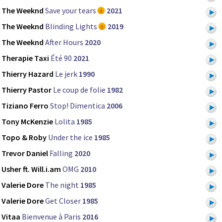
The Weeknd
Save your tears
2021
The Weeknd
Blinding Lights
2019
The Weeknd
After Hours
2020
Therapie Taxi
Été 90
2021
Thierry Hazard
Le jerk
1990
Thierry Pastor
Le coup de folie
1982
Tiziano Ferro
Stop! Dimentica
2006
Tony McKenzie
Lolita
1985
Topo & Roby
Under the ice
1985
Trevor Daniel
Falling
2020
Usher ft. Will.i.am
OMG
2010
Valerie Dore
The night
1985
Valerie Dore
Get Closer
1985
Vitaa
Bienvenue à Paris
2016