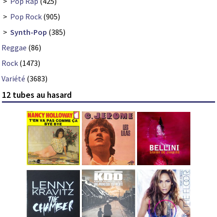
>
Pop Rap
(425)
>
Pop Rock
(905)
>
Synth-Pop
(385)
Reggae
(86)
Rock
(1473)
Variété
(3683)
12 tubes au hasard