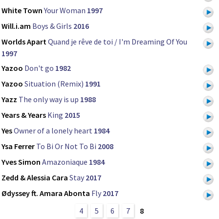
White Town
Your Woman
1997
Will.i.am
Boys & Girls
2016
Worlds Apart
Quand je rêve de toi / I'm Dreaming Of You
1997
Yazoo
Don't go
1982
Yazoo
Situation (Remix)
1991
Yazz
The only way is up
1988
Years & Years
King
2015
Yes
Owner of a lonely heart
1984
Ysa Ferrer
To Bi Or Not To Bi
2008
Yves Simon
Amazoniaque
1984
Zedd & Alessia Cara
Stay
2017
Ødyssey ft. Amara Abonta
Fly
2017
4
5
6
7
8