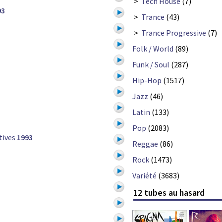
>
Tech House
(7)
93
>
Trance
(43)
>
Trance Progressive
(7)
Folk / World
(89)
Funk / Soul
(287)
Hip-Hop
(1517)
Jazz
(46)
Latin
(133)
Pop
(2083)
tives
1993
Reggae
(86)
Rock
(1473)
Variété
(3683)
12 tubes au hasard