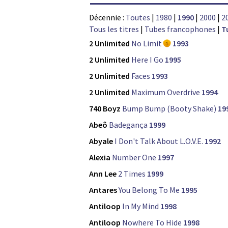
Décennie :
Toutes
|
1980
|
1990
|
2000
|
2
Tous les titres
|
Tubes francophones
|
T
2 Unlimited
No Limit
1993
2 Unlimited
Here I Go
1995
2 Unlimited
Faces
1993
2 Unlimited
Maximum Overdrive
1994
740 Boyz
Bump Bump (Booty Shake)
19
Abeô
Badegança
1999
Abyale
I Don't Talk About L.O.V.E.
1992
Alexia
Number One
1997
Ann Lee
2 Times
1999
Antares
You Belong To Me
1995
Antiloop
In My Mind
1998
Antiloop
Nowhere To Hide
1998