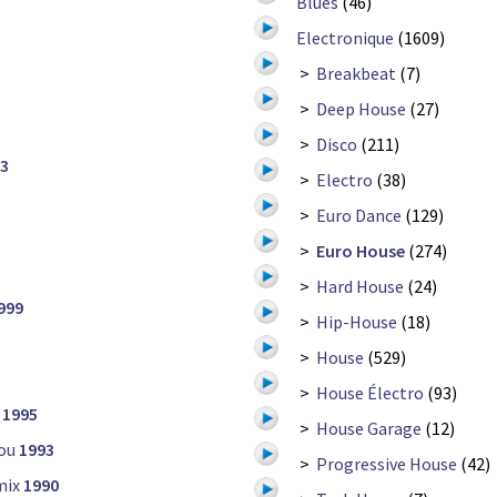
Blues
(46)
Electronique
(1609)
>
Breakbeat
(7)
>
Deep House
(27)
>
Disco
(211)
3
>
Electro
(38)
>
Euro Dance
(129)
>
Euro House
(274)
>
Hard House
(24)
999
>
Hip-House
(18)
>
House
(529)
>
House Électro
(93)
1995
>
House Garage
(12)
ou
1993
>
Progressive House
(42)
mix
1990