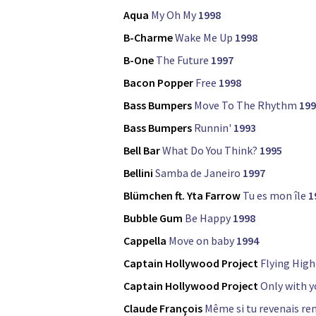
Aqua
My Oh My
1998
B-Charme
Wake Me Up
1998
B-One
The Future
1997
Bacon Popper
Free
1998
Bass Bumpers
Move To The Rhythm
199
Bass Bumpers
Runnin'
1993
Bell Bar
What Do You Think?
1995
Bellini
Samba de Janeiro
1997
Blümchen ft. Yta Farrow
Tu es mon île
1
Bubble Gum
Be Happy
1998
Cappella
Move on baby
1994
Captain Hollywood Project
Flying High
Captain Hollywood Project
Only with y
Claude François
Même si tu revenais re