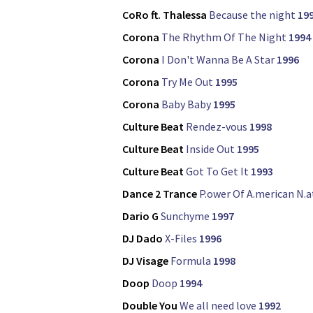
CoRo ft. Thalessa
Because the night
19
Corona
The Rhythm Of The Night
1994
Corona
I Don't Wanna Be A Star
1996
Corona
Try Me Out
1995
Corona
Baby Baby
1995
Culture Beat
Rendez-vous
1998
Culture Beat
Inside Out
1995
Culture Beat
Got To Get It
1993
Dance 2 Trance
P.ower Of A.merican N.a
Dario G
Sunchyme
1997
DJ Dado
X-Files
1996
DJ Visage
Formula
1998
Doop
Doop
1994
Double You
We all need love
1992