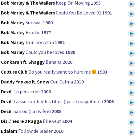
Bob Marley & The Wailers
Keep On Moving
1995
Bob Marley & The Wailers
Could You Be Loved 91
1991
Bob Marley
Survival
1980
Bob Marley
Exodus
1977
Bob Marley
Iron lion zion
1992
Bob Marley
Could you be loved
1980
Conkarah ft. Shaggy
Banana
2020
Culture Club
Do you really want to hurt me
1983
Daddy Yankee ft. Snow
Con Calma
2019
Dezil'
Tu peux crier
2006
Dezil'
Laisse tomber les filles (qui se maquillent)
2006
Dezil'
San ou (La rivière)
2005
Dis L'heure 2 Ragga
Elle veut
2004
Edalam
Follow de leader
2010