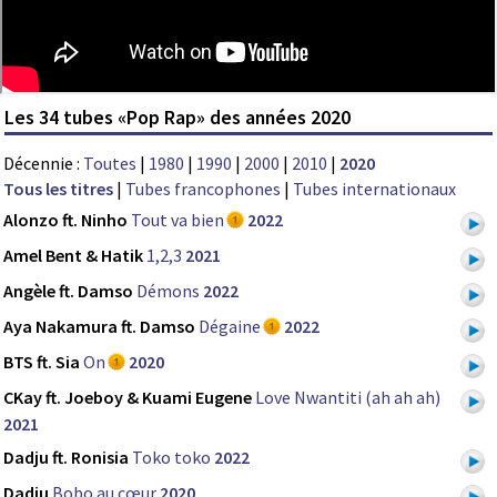
Les 34 tubes «Pop Rap» des années 2020
Décennie :
Toutes
|
1980
|
1990
|
2000
|
2010
|
2020
Tous les titres
|
Tubes francophones
|
Tubes internationaux
Alonzo ft. Ninho
Tout va bien
2022
Amel Bent & Hatik
1,2,3
2021
Angèle ft. Damso
Démons
2022
Aya Nakamura ft. Damso
Dégaine
2022
BTS ft. Sia
On
2020
CKay ft. Joeboy & Kuami Eugene
Love Nwantiti (ah ah ah)
2021
Dadju ft. Ronisia
Toko toko
2022
Dadju
Bobo au cœur
2020