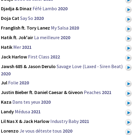
Djadja & Dinaz
Féfé Lambo
2020
Doja Cat
Say So
2020
Franglish ft. Tory Lanez
My Salsa
2020
Hatik ft. Jok'air
La meilleure
2020
Hatik
Mer
2021
Jack Harlow
First Class
2022
Jawsh 685 & Jason Derulo
Savage Love (Laxed - Siren Beat)
2020
Jul
Folie
2020
Justin Bieber ft. Daniel Caesar & Giveon
Peaches
2021
Kaza
Dans tes yeux
2020
Landy
Médusa
2021
Lil Nas X & Jack Harlow
Industry Baby
2021
Lorenzo
Je vous déteste tous
2020