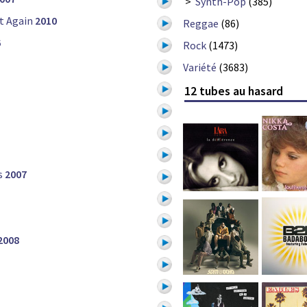
>
Synth-Pop
(385)
t Again
2010
Reggae
(86)
6
Rock
(1473)
Variété
(3683)
12 tubes au hasard
s
2007
2008