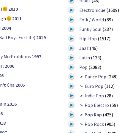
Blues
(46)
t)
2010
Electronique
(1609)
ugh
2011
Folk / World
(89)
d
2004
Funk / Soul
(287)
ad Boys For Life)
2019
Hip-Hop
(1517)
Jazz
(46)
y Mo Problems
1997
Latin
(133)
rl
2006
Pop
(2083)
06
>
Dance Pop
(248)
n't Cha
2005
>
Euro Pop
(112)
>
Indie Pop
(28)
ain
2016
>
Pop Électro
(59)
16
>
Pop Rap
(425)
018
>
Pop Rock
(905)
007