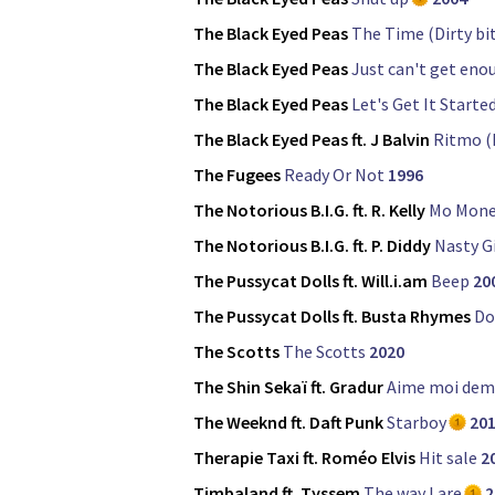
The Black Eyed Peas
The Time (Dirty bi
The Black Eyed Peas
Just can't get eno
The Black Eyed Peas
Let's Get It Starte
The Black Eyed Peas ft. J Balvin
Ritmo (B
The Fugees
Ready Or Not
1996
The Notorious B.I.G. ft. R. Kelly
Mo Mone
The Notorious B.I.G. ft. P. Diddy
Nasty Gi
The Pussycat Dolls ft. Will.i.am
Beep
20
The Pussycat Dolls ft. Busta Rhymes
Do
The Scotts
The Scotts
2020
The Shin Sekaï ft. Gradur
Aime moi dem
The Weeknd ft. Daft Punk
Starboy
20
Therapie Taxi ft. Roméo Elvis
Hit sale
2
Timbaland ft. Tyssem
The way I are
2