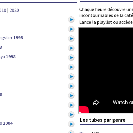
Chaque heure découvre une
010
|
2020
incontournables de la caté
Lance la playlist ou accèd
ngster
1998
8
aya
1998
8
Les tubes par genre
s
2004