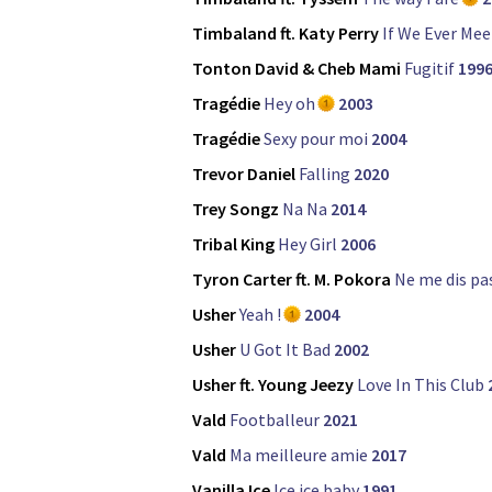
Timbaland ft. Katy Perry
If We Ever Mee
Tonton David & Cheb Mami
Fugitif
199
Tragédie
Hey oh
2003
Tragédie
Sexy pour moi
2004
Trevor Daniel
Falling
2020
Trey Songz
Na Na
2014
Tribal King
Hey Girl
2006
Tyron Carter ft. M. Pokora
Ne me dis pa
Usher
Yeah !
2004
Usher
U Got It Bad
2002
Usher ft. Young Jeezy
Love In This Club
Vald
Footballeur
2021
Vald
Ma meilleure amie
2017
Vanilla Ice
Ice ice baby
1991