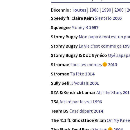
Décennie :
Toutes
|
1980
|
1990
|
2000
|
2
Speedy ft. Claire Keim
Sientelo
2005
Squeegee
Money B
1997
Stomy Bugsy
Mon papa à moi est un ga
Stomy Bugsy
La vie c'est comme ça
199
Stomy Bugsy & Doc Gynéco
Oyé sapap
Stromae
Tous les mêmes
2013
Stromae
Ta fête
2014
Sully Sefil
J'voulais
2001
SZA & Kendrick Lamar
All The Stars
201
T5A
Attiré par le vrai
1996
Team BS
Case départ
2014
The 411 ft. Ghostface Killah
On My Knee
The Black Eyed Peas
Shut up
2004