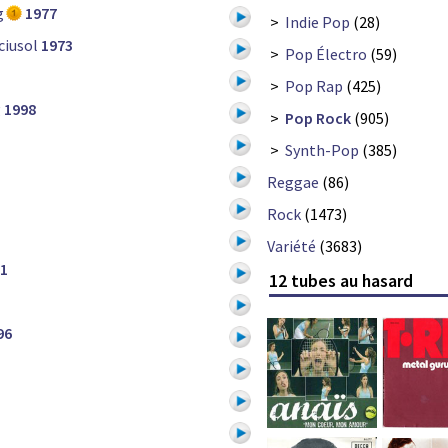
g
1977
>
Indie Pop
(28)
ciusol
1973
>
Pop Électro
(59)
>
Pop Rap
(425)
g
1998
>
Pop Rock
(905)
>
Synth-Pop
(385)
Reggae
(86)
Rock
(1473)
Variété
(3683)
1
12 tubes au hasard
96