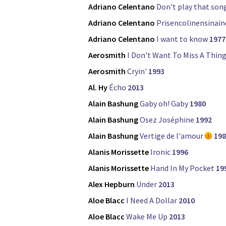
Adriano Celentano
Don't play that son
Adriano Celentano
Prisencolinensinain
Adriano Celentano
I want to know
1977
Aerosmith
I Don't Want To Miss A Thin
Aerosmith
Cryin'
1993
Al. Hy
Écho
2013
Alain Bashung
Gaby oh! Gaby
1980
Alain Bashung
Osez Joséphine
1992
Alain Bashung
Vertige de l'amour
198
Alanis Morissette
Ironic
1996
Alanis Morissette
Hand In My Pocket
19
Alex Hepburn
Under
2013
Aloe Blacc
I Need A Dollar
2010
Aloe Blacc
Wake Me Up
2013