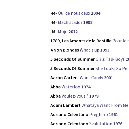
-M-
Qui de nous deux
2004
-M-
Machistador
1998
-M-
Mojo
2012
1789, Les Amants de la Bastille
Pour la 
4 Non Blondes
What's up
1993
5 Seconds Of Summer
Girls Talk Boys
2
5 Seconds Of Summer
She Looks So Per
Aaron Carter
I Want Candy
2001
Abba
Waterloo
1974
Abba
Voulez-vous ?
1979
Adam Lambert
Whataya Want From Me
Adriano Celentano
Preghero
1961
Adriano Celentano
Svalutation
1976