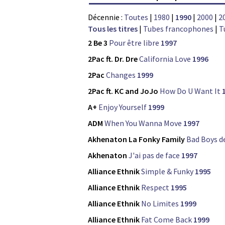
Décennie :
Toutes
|
1980
|
1990
|
2000
|
2
Tous les titres
|
Tubes francophones
|
T
2 Be 3
Pour être libre
1997
2Pac ft. Dr. Dre
California Love
1996
2Pac
Changes
1999
2Pac ft. KC and JoJo
How Do U Want It
A+
Enjoy Yourself
1999
ADM
When You Wanna Move
1997
Akhenaton La Fonky Family
Bad Boys de
Akhenaton
J'ai pas de face
1997
Alliance Ethnik
Simple & Funky
1995
Alliance Ethnik
Respect
1995
Alliance Ethnik
No Limites
1999
Alliance Ethnik
Fat Come Back
1999