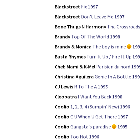
Blackstreet
Fix
1997
Blackstreet
Don't Leave Me
1997
Bone Thugs N Harmony
Tha Crossroad
Brandy
Top Of The World
1998
Brandy & Monica
The boy is mine
199
Busta Rhymes
Turn It Up / Fire It Up
199
Cheb Mami & K-Mel
Parisien du nord
199
Christina Aguilera
Genie In A Bottle
199
CJ Lewis
R To The A
1995
Cleopatra
I Want You Back
1998
Coolio
1, 2, 3, 4 (Sumpin' New)
1996
Coolio
C U When U Get There
1997
Coolio
Gangsta's paradise
1995
Coolio
Too Hot
1996