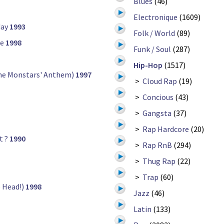
Blues
(46)
Electronique
(1609)
day
1993
Folk / World
(89)
le
1998
Funk / Soul
(287)
Hip-Hop
(1517)
he Monstars' Anthem)
1997
>
Cloud Rap
(19)
>
Concious
(43)
>
Gangsta
(37)
>
Rap Hardcore
(20)
t ?
1990
>
Rap RnB
(294)
>
Thug Rap
(22)
>
Trap
(60)
 Head!)
1998
Jazz
(46)
Latin
(133)