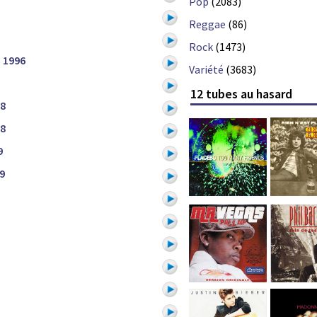
Pop
(2083)
Reggae
(86)
Rock
(1473)
s
1996
Variété
(3683)
12 tubes au hasard
8
8
9
9