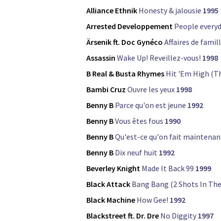
Alliance Ethnik
Honesty & jalousie
1995
Arrested Developpement
People every
Ärsenik ft. Doc Gynéco
Affaires de famil
Assassin
Wake Up! Reveillez-vous!
1998
B Real & Busta Rhymes
Hit 'Em High (T
Bambi Cruz
Ouvre les yeux
1998
Benny B
Parce qu'on est jeune
1992
Benny B
Vous êtes fous
1990
Benny B
Qu'est-ce qu'on fait maintenan
Benny B
Dix neuf huit
1992
Beverley Knight
Made It Back 99
1999
Black Attack
Bang Bang (2 Shots In The
Black Machine
How Gee!
1992
Blackstreet ft. Dr. Dre
No Diggity
1997