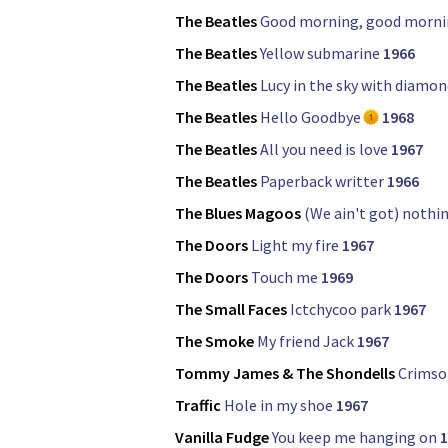
The Beatles
Good morning, good morn
The Beatles
Yellow submarine
1966
The Beatles
Lucy in the sky with diamo
The Beatles
Hello Goodbye
1968
The Beatles
All you need is love
1967
The Beatles
Paperback writter
1966
The Blues Magoos
(We ain't got) nothin
The Doors
Light my fire
1967
The Doors
Touch me
1969
The Small Faces
Ictchycoo park
1967
The Smoke
My friend Jack
1967
Tommy James & The Shondells
Crimso
Traffic
Hole in my shoe
1967
Vanilla Fudge
You keep me hanging on
1