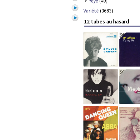
>
Yéyé
(49)
Variété
(3683)
12 tubes au hasard
1