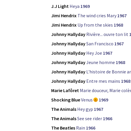
J.J Light
Heya
1969
Jimi Hendrix
The wind cries Mary
1967
Jimi Hendrix
Up from the skies
1968
Johnny Hallyday
Rivière... ouvre ton lit
Johnny Hallyday
San Francisco
1967
Johnny Hallyday
Hey Joe
1967
Johnny Hallyday
Jeune homme
1968
Johnny Hallyday
L'histoire de Bonnie a
Johnny Hallyday
Entre mes mains
1968
Marie Lafôret
Marie douceur, Marie colè
Shocking Blue
Venus
1969
The Animals
Hey gyp
1967
The Animals
See see rider
1966
The Beatles
Rain
1966