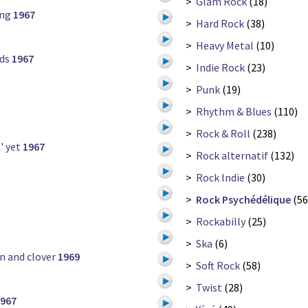
>
Glam Rock
(18)
ing
1967
>
Hard Rock
(38)
>
Heavy Metal
(10)
nds
1967
>
Indie Rock
(23)
>
Punk
(19)
>
Rhythm & Blues
(110)
>
Rock & Roll
(238)
' yet
1967
>
Rock alternatif
(132)
>
Rock Indie
(30)
>
Rock Psychédélique
(56
>
Rockabilly
(25)
>
Ska
(6)
n and clover
1969
>
Soft Rock
(58)
>
Twist
(28)
967