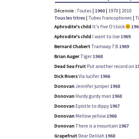
Décennie :
Toutes
|
1960
|
1970
|
2010
Tous les titres
|
Tubes francophones
|
T
Aphrodite's child
It's five O'clock
196
Aphrodite's child
I want to live
1969
Bernard Chabert
Tramway 7 B
1969
Brian Auger
Tiger
1968
Dead Sea Fruit
Put another record on
1
Dick Rivers
Via lucifer
1966
Donovan
Jennifer juniper
1968
Donovan
Hurdy gurdy man
1968
Donovan
Epistle to dippy
1967
Donovan
Mellow yellow
1966
Donovan
There is a mountain
1967
Grapefruit
Dear Delilah
1968