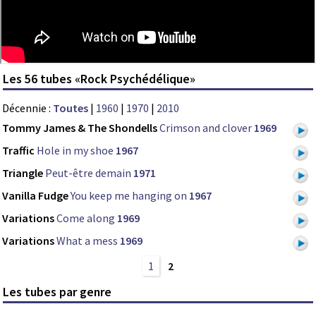
Les 56 tubes «Rock Psychédélique»
Décennie :
Toutes
|
1960
|
1970
|
2010
Tommy James & The Shondells
Crimson and clover
1969
Traffic
Hole in my shoe
1967
Triangle
Peut-être demain
1971
Vanilla Fudge
You keep me hanging on
1967
Variations
Come along
1969
Variations
What a mess
1969
1
2
Les tubes par genre