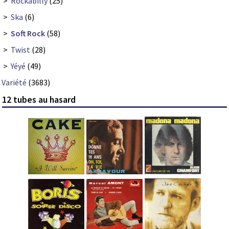
>
Rockabilly
(25)
>
Ska
(6)
>
Soft Rock
(58)
>
Twist
(28)
>
Yéyé
(49)
Variété
(3683)
12 tubes au hasard