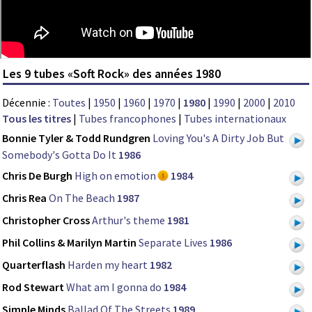
Les 9 tubes «Soft Rock» des années 1980
Décennie :
Toutes
|
1950
|
1960
|
1970
|
1980
|
1990
|
2000
|
2010
Tous les titres
|
Tubes francophones
|
Tubes internationaux
Bonnie Tyler & Todd Rundgren
Loving You's A Dirty Job But
Somebody's Gotta Do It
1986
Chris De Burgh
High on emotion
1984
Chris Rea
On The Beach
1987
Christopher Cross
Arthur's theme
1981
Phil Collins & Marilyn Martin
Separate Lives
1986
Quarterflash
Harden my heart
1982
Rod Stewart
What am I gonna do
1984
Simple Minds
Ballad Of The Streets
1989