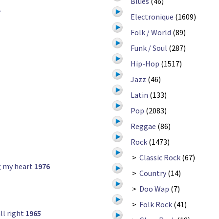
Blues
(46)
4
Electronique
(1609)
Folk / World
(89)
Funk / Soul
(287)
Hip-Hop
(1517)
Jazz
(46)
Latin
(133)
Pop
(2083)
Reggae
(86)
Rock
(1473)
>
Classic Rock
(67)
g my heart
1976
>
Country
(14)
>
Doo Wap
(7)
>
Folk Rock
(41)
ll right
1965