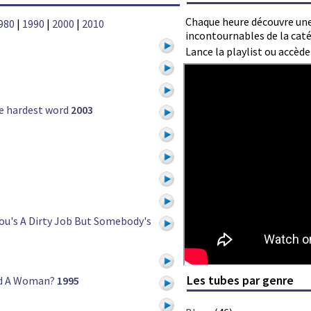
Chaque heure découvre une
980
|
1990
|
2000
|
2010
incontournables de la caté
Lance la playlist ou accèd
e hardest word
2003
ou's A Dirty Job But Somebody's
Les tubes par genre
ed A Woman?
1995