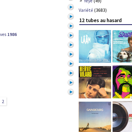
>
Yéyé
(49)
Variété
(3683)
12 tubes au hasard
ives
1986
2