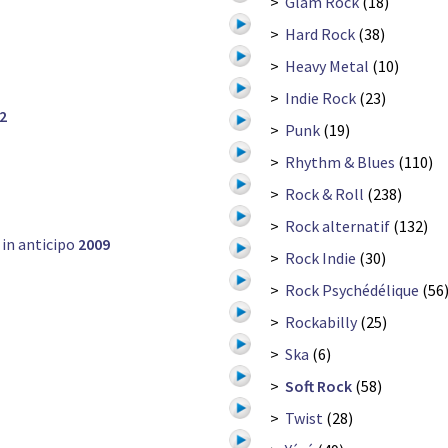
>
Glam Rock
(18)
>
Hard Rock
(38)
>
Heavy Metal
(10)
>
Indie Rock
(23)
2
>
Punk
(19)
>
Rhythm & Blues
(110)
>
Rock & Roll
(238)
>
Rock alternatif
(132)
in anticipo
2009
>
Rock Indie
(30)
>
Rock Psychédélique
(56
>
Rockabilly
(25)
>
Ska
(6)
>
Soft Rock
(58)
>
Twist
(28)