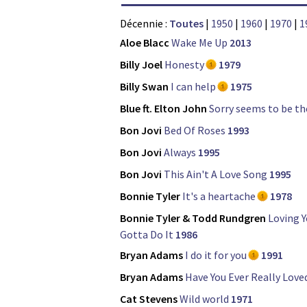
Décennie :
Toutes
|
1950
|
1960
|
1970
|
1
Aloe Blacc
Wake Me Up
2013
Billy Joel
Honesty
1979
Billy Swan
I can help
1975
Blue ft. Elton John
Sorry seems to be th
Bon Jovi
Bed Of Roses
1993
Bon Jovi
Always
1995
Bon Jovi
This Ain't A Love Song
1995
Bonnie Tyler
It's a heartache
1978
Bonnie Tyler & Todd Rundgren
Loving Y
Gotta Do It
1986
Bryan Adams
I do it for you
1991
Bryan Adams
Have You Ever Really Lov
Cat Stevens
Wild world
1971