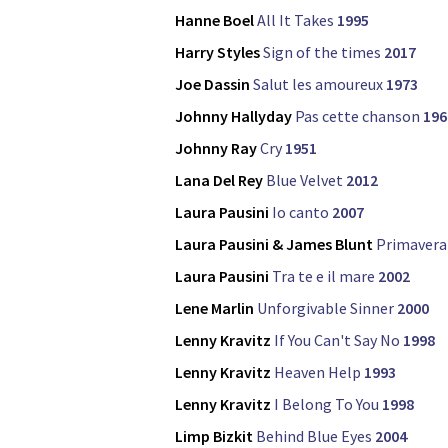
Hanne Boel
All It Takes
1995
Harry Styles
Sign of the times
2017
Joe Dassin
Salut les amoureux
1973
Johnny Hallyday
Pas cette chanson
196
Johnny Ray
Cry
1951
Lana Del Rey
Blue Velvet
2012
Laura Pausini
Io canto
2007
Laura Pausini & James Blunt
Primavera 
Laura Pausini
Tra te e il mare
2002
Lene Marlin
Unforgivable Sinner
2000
Lenny Kravitz
If You Can't Say No
1998
Lenny Kravitz
Heaven Help
1993
Lenny Kravitz
I Belong To You
1998
Limp Bizkit
Behind Blue Eyes
2004