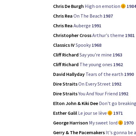
Chris De Burgh
High on emotion
198
Chris Rea
On The Beach
1987
Chris Rea
Auberge
1991
Christopher Cross
Arthur's theme
1981
Classics IV
Spooky
1968
Cliff Richard
Say you're mine
1963
Cliff Richard
The young ones
1962
David Hallyday
Tears of the earth
1990
Dire Straits
On Every Street
1992
Dire Straits
You And Your Friend
1992
Elton John & Kiki Dee
Don't go breakin
Esther Galil
Le jour se lève
1971
George Harrison
My sweet lord
1970
Gerry & The Pacemakers
It's gonna be a